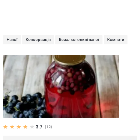
Напої
Консервація
Безалкогольні напої
Компоти
3.7
(12)