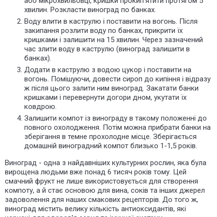
або мікрохвильовці, кришки прокип'ятити протягом 5
хвилин. Розкласти виноград по банках.
Воду влити в каструлю і поставити на вогонь. Після
закипання розлити воду по банках, прикрити їх
кришками і залишити на 15 хвилин. Через зазначений
час злити воду в каструлю (виноград залишити в
банках).
Додати в каструлю з водою цукор і поставити на
вогонь. Помішуючи, довести сироп до кипіння і відразу
ж після цього залити ним виноград. Закатати банки
кришками і перевернути догори дном, укутати їх
ковдрою.
Залишити компот із винограду в такому положенні до
повного охолодження. Потім можна прибрати банки на
зберігання в темне прохолодне місце. Зберігається
домашній виноградний компот близько 1-1,5 років.
Виноград - одна з найдавніших культурних рослин, яка була
вирощена людьми вже понад 6 тисяч років тому. Цей
смачний фрукт не лише використовується для створення
компоту, а й стає основою для вина, соків та інших джерел
задоволення для наших смакових рецепторів. До того ж,
виноград містить велику кількість антиоксидантів, які