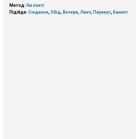
Метод:
На плиті
Підійде:
Сніданок
,
Обід
,
Вечеря
,
Ланч
,
Перекус
,
Банкет