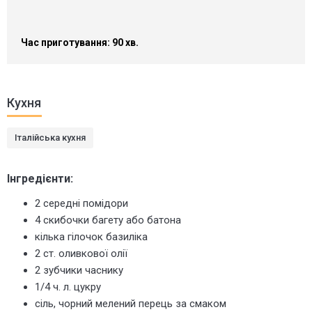
Час приготування: 90 хв.
Кухня
Італійська кухня
Інгредієнти:
2 середні помідори
4 скибочки багету або батона
кілька гілочок базиліка
2 ст. оливкової олії
2 зубчики часнику
1/4 ч. л. цукру
сіль, чорний мелений перець за смаком