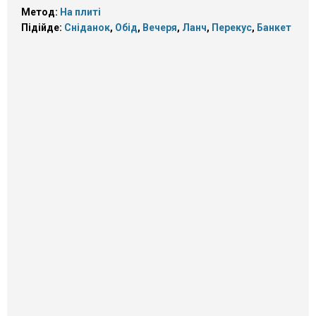
Метод:
На плиті
Підійде:
Сніданок
,
Обід
,
Вечеря
,
Ланч
,
Перекус
,
Банкет