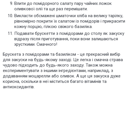
Влити до помідорного салату пару чайних ложок
оливкової олії та ще раз перемішати.
Викласти обсмажені шматочки хліба на велику тарілку,
рівномірно покрити їх салатом із помідорів і прикрасити
кожну порцію, гілкою свіжого базиліка.
Подавати брускетти з помідорами до столу як закуску
відразу після приготування, поки вони залишаються
хрусткими. Смачного!
Брускета з помідорами та базиліком - це прекрасний вибір
для закуски на будь-якому заході. Це легка і смачна страва
чудово підходить до будь-якого заходу. Також можна
експериментувати з іншими інгредієнтами, наприклад, з
додаванням моцарелли або оливок. А ще ця закуска дуже
корисна, оскільки в неї міститься багато вітамінів та
антиоксидантів.