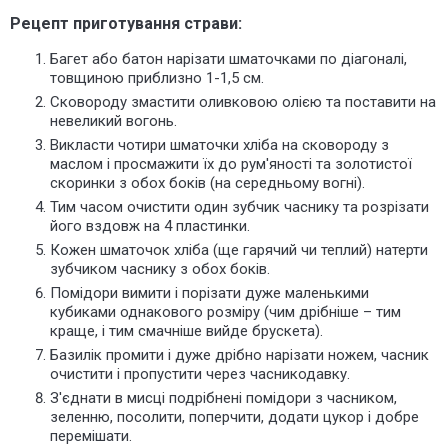
Рецепт приготування страви:
Багет або батон нарізати шматочками по діагоналі,
товщиною приблизно 1-1,5 см.
Сковороду змастити оливковою олією та поставити на
невеликий вогонь.
Викласти чотири шматочки хліба на сковороду з
маслом і просмажити їх до рум'яності та золотистої
скоринки з обох боків (на середньому вогні).
Тим часом очистити один зубчик часнику та розрізати
його вздовж на 4 пластинки.
Кожен шматочок хліба (ще гарячий чи теплий) натерти
зубчиком часнику з обох боків.
Помідори вимити і порізати дуже маленькими
кубиками однакового розміру (чим дрібніше – тим
краще, і тим смачніше вийде брускета).
Базилік промити і дуже дрібно нарізати ножем, часник
очистити і пропустити через часникодавку.
З'єднати в мисці подрібнені помідори з часником,
зеленню, посолити, поперчити, додати цукор і добре
перемішати.