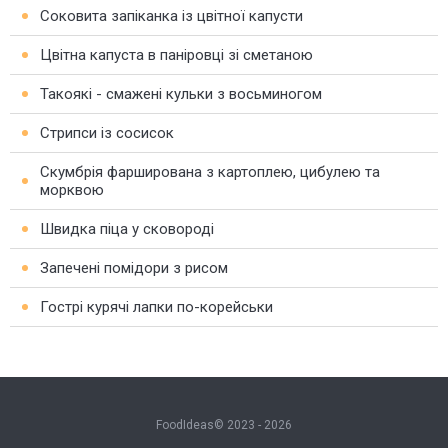
Соковита запіканка із цвітної капусти
Цвітна капуста в паніровці зі сметаною
Такоякі - смажені кульки з восьминогом
Стрипси із сосисок
Скумбрія фарширована з картоплею, цибулею та
морквою
Швидка піца у сковороді
Запечені помідори з рисом
Гострі курячі лапки по-корейськи
FoodIdeas© 2023 - 2026