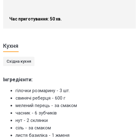
Час приготування: 50 хв.
Кухня
Східна кухня
Інгредієнти:
гілочки розмарину - 3 шт.
свинячі реберця - 600 г
мелений перець - за смаком
часник - 6 зубчиків
нут - 2 склянки
сіль - за смаком
листя базиліка - 1 жменя