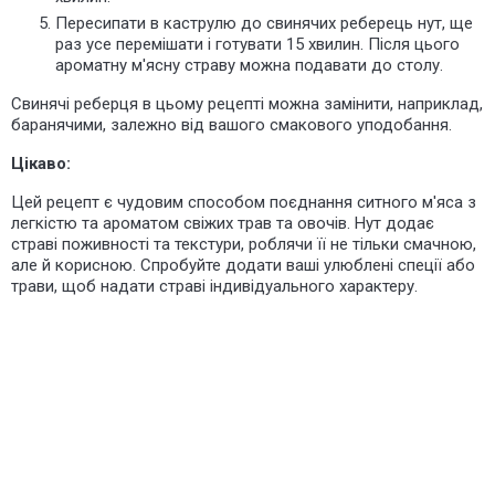
Пересипати в каструлю до свинячих реберець нут, ще
раз усе перемішати і готувати 15 хвилин. Після цього
ароматну м'ясну страву можна подавати до столу.
Свинячі реберця в цьому рецепті можна замінити, наприклад,
баранячими, залежно від вашого смакового уподобання.
Цікаво:
Цей рецепт є чудовим способом поєднання ситного м'яса з
легкістю та ароматом свіжих трав та овочів. Нут додає
страві поживності та текстури, роблячи її не тільки смачною,
але й корисною. Спробуйте додати ваші улюблені спеції або
трави, щоб надати страві індивідуального характеру.