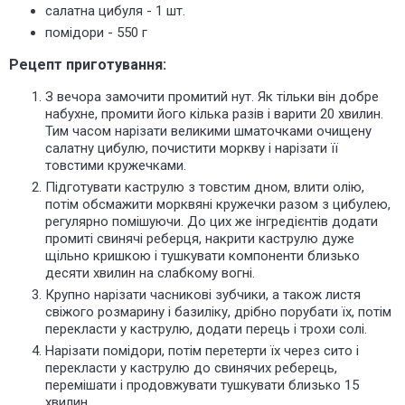
салатна цибуля - 1 шт.
помідори - 550 г
Рецепт приготування:
З вечора замочити промитий нут. Як тільки він добре
набухне, промити його кілька разів і варити 20 хвилин.
Тим часом нарізати великими шматочками очищену
салатну цибулю, почистити моркву і нарізати її
товстими кружечками.
Підготувати каструлю з товстим дном, влити олію,
потім обсмажити морквяні кружечки разом з цибулею,
регулярно помішуючи. До цих же інгредієнтів додати
промиті свинячі реберця, накрити каструлю дуже
щільно кришкою і тушкувати компоненти близько
десяти хвилин на слабкому вогні.
Крупно нарізати часникові зубчики, а також листя
свіжого розмарину і базиліку, дрібно порубати їх, потім
перекласти у каструлю, додати перець і трохи солі.
Нарізати помідори, потім перетерти їх через сито і
перекласти у каструлю до свинячих реберець,
перемішати і продовжувати тушкувати близько 15
хвилин.