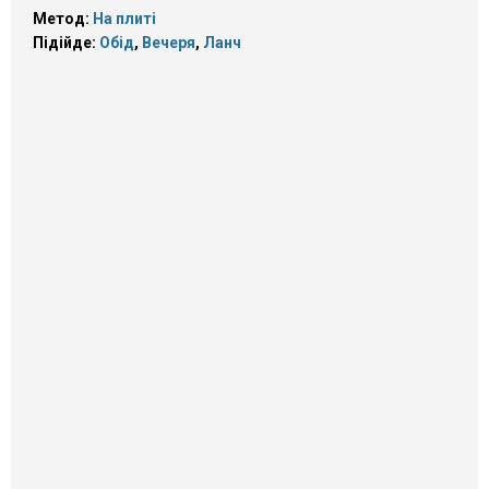
Метод:
На плиті
Підійде:
Обід
,
Вечеря
,
Ланч