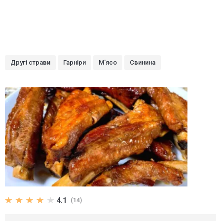
Другі страви
Гарніри
М'ясо
Свинина
4.1
(14)