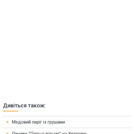
Дивіться також:
Медовий пиріг із грушами
Печиво "Пальці відьми" на Хелловін