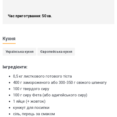
Час приготування: 50 хв.
Кухня
Українська кухня
Європейська кухня
Інгредієнти:
0,5 кг листкового готового тіста
400 г замороженого або 300-350 г свіжого шпинату
100 г твердого сиру
100 г сиру Фета (або адигейського сиру)
1 яйце (+ жовток)
кунжут для посипки
сіль, перець за смаком