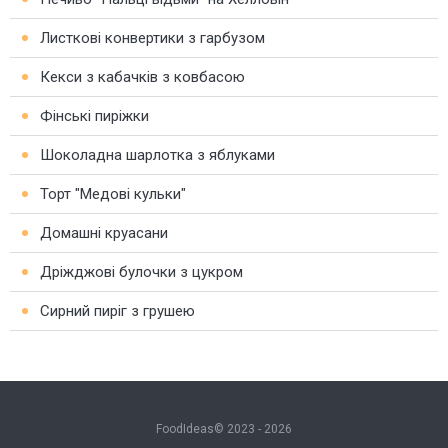
Листкові конвертики з гарбузом
Кекси з кабачків з ковбасою
Фінські пиріжки
Шоколадна шарлотка з яблуками
Торт "Медові кульки"
Домашні круасани
Дріжджові булочки з цукром
Сирний пиріг з грушею
FoodIdeas© 2023 - 2026