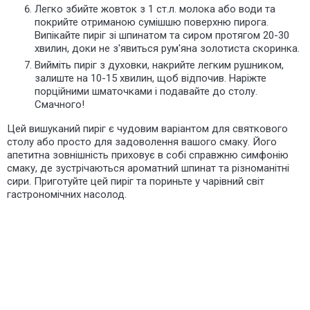
Легко збийте жовток з 1 ст.л. молока або води та
покрийте отриманою сумішшю поверхню пирога.
Випікайте пиріг зі шпинатом та сиром протягом 20-30
хвилин, доки
не з'явиться рум'яна золотиста скоринка
.
Вийміть пиріг з духовки, накрийте легким рушником,
залиште на 10-15 хвилин, щоб відпочив. Наріжте
порційними шматочками і подавайте до столу.
Смачного!
Цей вишуканий пиріг є чудовим варіантом для святкового
столу або просто для задоволення вашого смаку. Його
апетитна зовнішність приховує в собі справжню симфонію
смаку, де зустрічаються ароматний шпинат та різноманітні
сири. Приготуйте цей пиріг та пориньте у чарівний світ
гастрономічних насолод.