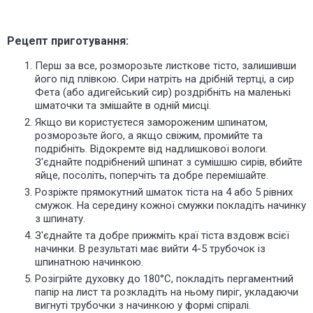
Рецепт приготування:
Перш за все, розморозьте листкове тісто, залишивши
його під плівкою. Сири натріть на дрібній тертці, а сир
Фета (або адигейський сир) роздрібніть на маленькі
шматочки та змішайте в одній мисці.
Якщо ви користуєтеся замороженим шпинатом,
розморозьте його, а якщо свіжим, промийте та
подрібніть.
Відокремте
від надлишкової вологи.
З'єднайте подрібнений шпинат з
сумішшю
сирів, вбийте
яйце, посоліть, поперчіть та добре перемішайте.
Розріжте прямокутний шматок тіста на 4 або 5 рівних
смужок. На середину кожної смужки покладіть начинку
з шпинату.
З'єднайте та добре прижміть краї тіста вздовж всієї
начинки. В результаті має вийти 4-5 трубочок із
шпинатною начинкою.
Розігрійте духовку до 180°C, покладіть пергаментний
папір на лист та розкладіть на ньому пиріг, укладаючи
вигнуті трубочки з начинкою у формі спіралі.