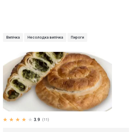
Випічка
Несолодка випічка
Пироги
3.9
(11)