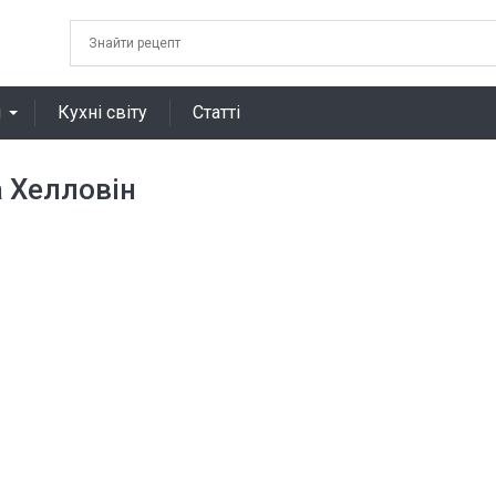
я
Кухні світу
Статті
а Хелловін