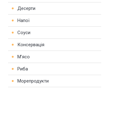
Десерти
Напої
Соуси
Консервація
М'ясо
Риба
Морепродукти