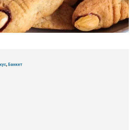
кус
,
Банкет