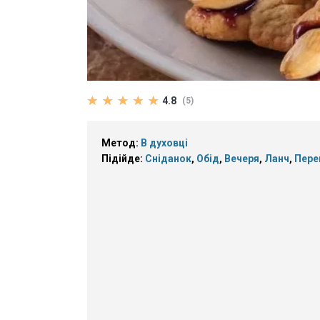
4.8
(5)
Метод:
В духовці
Підійде:
Сніданок
,
Обід
,
Вечеря
,
Ланч
,
Пере