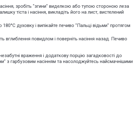
і насіння, зробіть "згини" виделкою або тупою стороною леза
лишку тіста і насіння, викладіть його на лист, вистелений
о 180°C духовку і випікайте печиво "Пальці відьми" протягом
ть вглиблення повидлом і поверніть насіння назад. Печиво
незабутні враження і додаткову порцію загадковості до
ьми" з гарбузовим насінням та насолоджуйтесь найсмачнішими