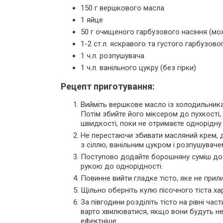
150 г вершкового масла
1 яйце
50 г очищеного гарбузового насіння (мо
1-2 ст.л. яскравого та густого гарбузов
1 ч.л. розпушувача
1 ч.л. ванільного цукру (без гірки)
Рецепт приготування:
Вийміть вершкове масло із холодильника
Потім збийте його міксером до пухкості
швидкості, поки не отримаєте однорідну
Не перестаючи збивати масляний крем, д
з сіллю, ванільним цукром і розпушувач
Поступово додайте борошняну суміш до 
рукою до однорідності.
Повинне вийти гладке тісто, яке не прили
Щільно оберніть кулю пісочного тіста ха
За півгодини розділіть тісто на рівні част
варто хвилюватися, якщо вони будуть не
ефектніше.