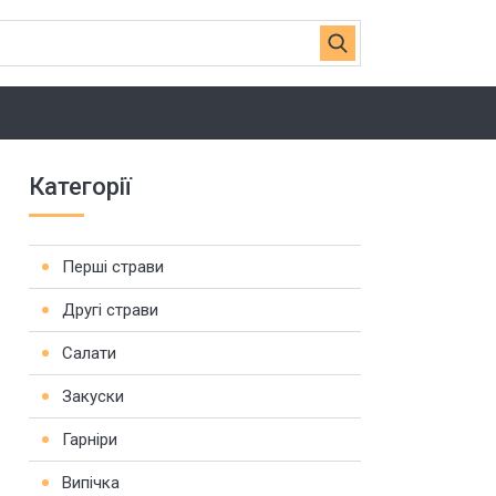
Категорії
Перші страви
Другі страви
Салати
Закуски
Гарніри
Випічка