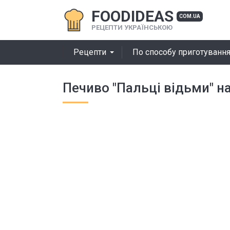
FOODIDEAS
COM.UA
РЕЦЕПТИ УКРАЇНСЬКОЮ
Рецепти
По способу приготуванн
Печиво "Пальці відьми" н