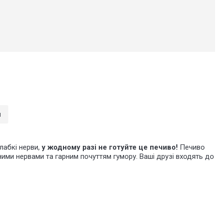
я
лабкі нерви,
у жодному разі не готуйте це печиво!
Печиво
цними нервами та гарним почуттям гумору.
Ваші друзі входять до