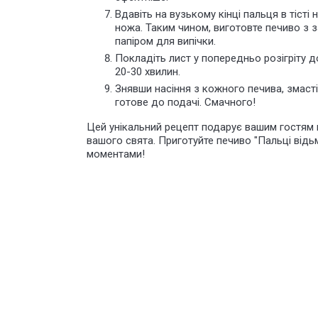
Вдавіть на вузькому кінці пальця в тіст
ножа. Таким чином,
виготовте
печиво з за
папіром для випічки.
Покладіть лист у попередньо розігріту д
20-30 хвилин.
Знявши насіння з кожного печива, змасті
готове до подачі. Смачного!
Цей унікальний рецепт подарує вашим гостям 
вашого свята. Приготуйте печиво "Пальці від
моментами!