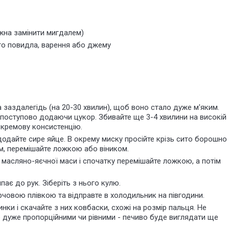
жна замінити мигдалем)
ого повидла, варення або джему
 заздалегідь (на 20-30 хвилин), щоб воно стало дуже м'яким.
, поступово
додаючи
цукор. Збивайте ще 3-4 хвилини на високій
 кремову консистенцію.
одайте сире яйце. В окрему миску просійте крізь сито борошно
ем, перемішайте ложкою або віником.
масляно-яєчної маси і спочатку перемішайте ложкою, а потім
пає до рук. Зіберіть з нього кулю.
рчовою плівкою та відправте в холодильник на півгодини.
инки і
скачайте
з них ковбаски, схожі на розмір пальця. Не
 дуже пропорційними чи рівними - печиво буде виглядати ще