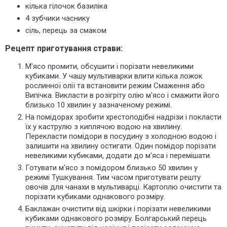
кілька гілочок базиліка
4 зубчики часнику
сіль, перець за смаком
Рецепт приготування страви:
М'ясо промити, обсушити і порізати невеликими
кубиками. У чашу мультиварки влити кілька ложок
рослинної олії та встановити режим Смаження або
Випічка. Викласти в розігріту олію м'ясо і смажити його
близько 10 хвилин у зазначеному режимі.
На помідорах зробити хрестоподібні надрізи і покласти
їх у каструлю з киплячою водою на хвилину.
Перекласти помідори в посудину з холодною водою і
залишити на хвилину остигати. Один помідор порізати
невеликими кубиками, додати до м'яса і перемішати.
Готувати м'ясо з помідором близько 50 хвилин у
режимі Тушкування. Тим часом приготувати решту
овочів для чанахи в мультиварці. Картоплю очистити та
порізати кубиками однакового розміру.
Баклажан очистити від шкірки і порізати невеликими
кубиками однакового розміру. Болгарський перець