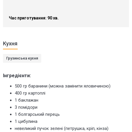
Час приготування: 90 хв.
Кухня
Грузинська кухня
Інгредієнти:
500 гр баранини (можна замінити яловичиною)
400 гр картоплі
1 баклажан
3 помідори
1 болгарський перець
1 цибулина
невеликий пучок зелені (петрушка, кріп, кінза)