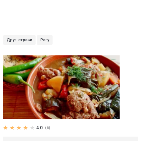
Другі страви
Рагу
4.0
(6)