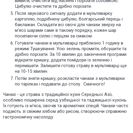
вимити, очистити від насіння і порізати соломкою.
Цибулю очистити та дрібно порізати.
Після звукового сигналу додати в мультиварку
картоплю, подрібнену цибулю, болгарський перець і
баклажан. Складати всі овочі для чанахи зверху на
м'ясо шарами саме в такому порядку, кожен шар
посипаючи сіллю і перцем за смаком.
Готувати чанахи в мультиварці приблизно 1 годину в
режимі Тушкування. Усю зелень промити, обсушити та
дрібно порізати. За 10 хвилин до закінчення програми
відкрити кришку, додати помідори із зеленню і
перемішати. Залишити готову страву в мультиварці ще
на 10-15 хвилин.
Потім зняти кришку, розкласти чанахи з мультиварки
по тарілках і подавати до столу. Смачного!
Чанахі - це страва з традиційної кухні Середньої Азії,
особливо поширена серед узбецької та таджицької кухонь.
Їх готують із м'яса, овочів та ароматних спецій. Чанахи часто
подають зі свіжим хлібом або рисом, створюючи справжню
гастрономічну насолоду.