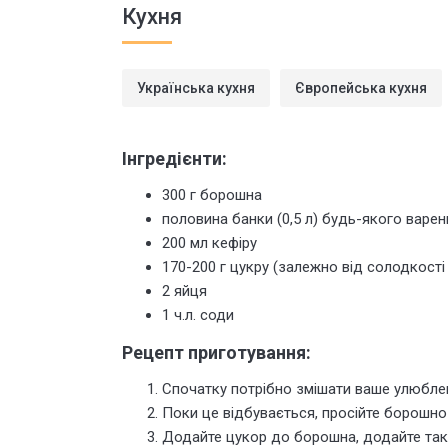
Кухня
Українська кухня
Європейська кухня
Інгредієнти:
300 г борошна
половина банки (0,5 л) будь-якого варен
200 мл кефіру
170-200 г цукру (залежно від солодкості
2 яйця
1 ч.л. соди
Рецепт приготування:
Спочатку потрібно змішати ваше улюблен
Поки
це відбувається
, просійте борошно
Додайте цукор до борошна, додайте так