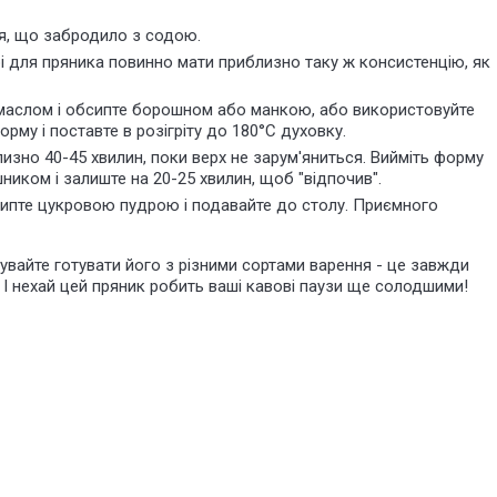
ня, що забродило з содою
.
ірі для пряника повинно мати приблизно таку ж
консистенцію
, як
маслом і обсипте борошном або манкою, або використовуйте
орму і поставте в розігріту до 180°C духовку.
изно 40-45 хвилин, поки верх не зарум'яниться. Вийміть форму
ником і залиште на 20-25 хвилин, щоб "відпочив".
бсипте цукровою пудрою і подавайте до столу. Приємного
бувайте готувати його з різними сортами варення - це завжди
 І нехай цей пряник робить ваші кавові паузи
ще солодшими
!