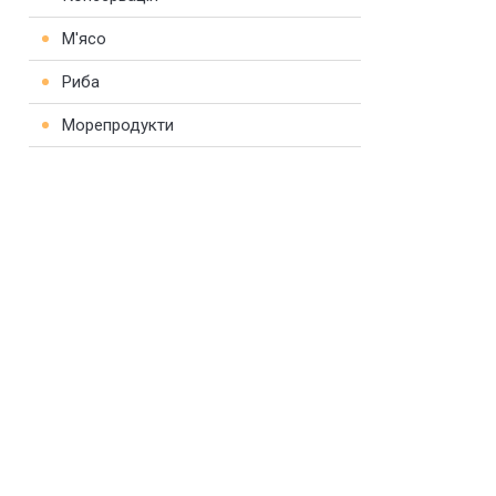
М'ясо
Риба
Морепродукти