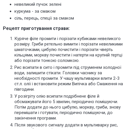
невеликий пучок зелені
куркума - за смаком
сіль, перець, спеції за смаком
Рецепт приготування страви:
Куряче філе промити і порізати кубиками невеликого
розміру. Гриби ретельно вимити і порізати невеликими
шматочками, цибулю почистити і порізати чверть
кільцями, моркву почистити і натерти на крупній тертці
або порізати тонкою соломкою.
Рис всипати в сито і промити під струменем холодної
води, залишити стікати. Головки часнику за
необхідності промити. У чашу мультиварки влити 2-3
ст.л. олії і встановити режим Випічка або Смаження на
півгодини.
У розігріту олію всипати подрібнене філе й
обсмажувати його 5 хвилин, періодично помішуючи.
Потім додати до нього цибулю, моркву, гриби, знову
перемішати і готувати, періодично помішуючи, до
закінчення програми.
Після звукового сигналу додати в мультиварку рис,