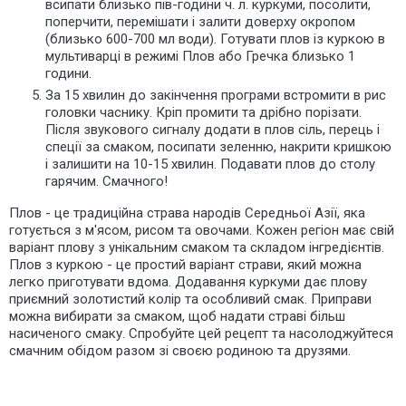
всипати близько пів-години ч. л. куркуми, посолити,
поперчити, перемішати і залити доверху окропом
(близько 600-700 мл води). Готувати плов із куркою в
мультиварці в режимі Плов або Гречка близько 1
години.
За 15 хвилин до закінчення програми встромити в рис
головки часнику. Кріп промити та дрібно порізати.
Після звукового сигналу додати в плов сіль, перець і
спеції за смаком, посипати зеленню, накрити кришкою
і залишити на 10-15 хвилин. Подавати плов до столу
гарячим. Смачного!
Плов - це традиційна страва народів Середньої Азії, яка
готується з м'ясом, рисом та овочами. Кожен регіон має свій
варіант плову з унікальним смаком та складом інгредієнтів.
Плов з куркою - це простий варіант страви, який можна
легко приготувати вдома. Додавання куркуми дає плову
приємний золотистий колір та особливий смак. Приправи
можна вибирати за смаком, щоб надати страві більш
насиченого смаку. Спробуйте цей рецепт та насолоджуйтеся
смачним обідом разом зі своєю родиною та друзями.