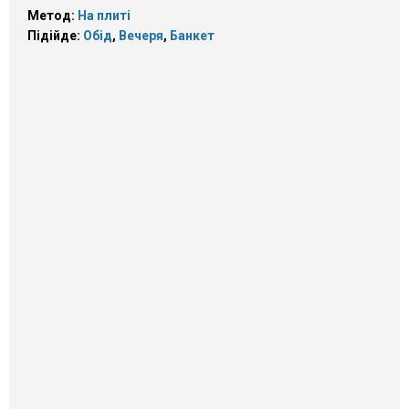
Метод:
На плиті
Підійде:
Обід
,
Вечеря
,
Банкет