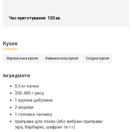
Час приготування: 120 хв.
Кухня
Українська кухня
Кавказська кухня
Східна кухня
Інгредієнти:
0,5 кг качки
350-400 г рису
1 крупна цибулина
2 моркви
1 головка часнику
приправа для плову (або вибрані приправи:
зіра,
барбарис, шафран
та т.і.)