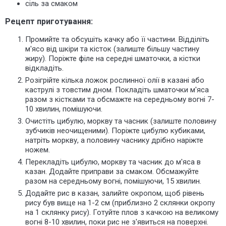
сіль за смаком
Рецепт приготування:
Промийте та обсушіть качку або її частини. Відділіть
м'ясо від шкіри та кісток (залиште більшу частину
жиру). Поріжте філе на середні шматочки, а кістки
відкладіть.
Розігрійте кілька ложок рослинної олії в казані або
каструлі з товстим дном. Покладіть шматочки м'яса
разом з кістками та обсмажте на середньому вогні 7-
10 хвилин, помішуючи.
Очистіть цибулю, моркву та часник (
залиште половину
зубчиків неочищеними
). Поріжте цибулю кубиками,
натріть моркву, а половину часнику дрібно наріжте
ножем.
Перекладіть цибулю, моркву та часник до м'яса в
казан. Додайте приправи за смаком. Обсмажуйте
разом на середньому вогні, помішуючи, 15 хвилин.
Додайте рис в казан, залийте окропом, щоб рівень
рису був вище на 1-2 см (приблизно
2 склянки
окропу
на 1 склянку рису). Готуйте плов з качкою на великому
вогні 8-10 хвилин, поки рис не з'явиться на поверхні.