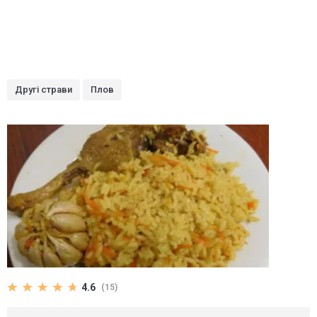
Другі страви
Плов
4.6
(15)