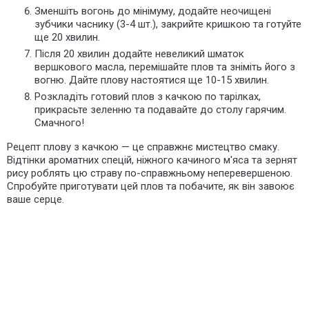
Зменшіть вогонь до мінімуму, додайте неочищені
зубчики часнику (3-4 шт.), закрийте кришкою та готуйте
ще 20 хвилин.
Після 20 хвилин додайте невеликий шматок
вершкового масла, перемішайте плов та зніміть його з
вогню. Дайте плову настоятися ще 10-15 хвилин.
Розкладіть готовий плов з качкою по тарілках,
прикрасьте зеленню та подавайте до столу гарячим.
Смачного!
Рецепт плову з качкою — це справжнє мистецтво смаку.
Відтінки ароматних спецій, ніжного
качиного
м'яса та
зернят
рису
роблять цю страву по-справжньому неперевершеною.
Спробуйте приготувати цей плов та побачите, як він завоює
ваше серце.