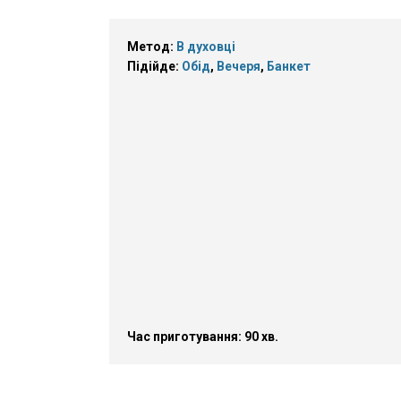
Метод:
В духовці
Підійде:
Обід
,
Вечеря
,
Банкет
Час приготування: 90 хв.