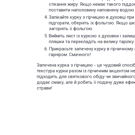
стікання жиру. Якщо немає такого підд
поставити наполовину наповнену водою с
Запікайте курку з гірчицею в духовці п
підгорати, оберніть їх фольгою. Якщо шкі
загорніть її фольгою.
Вийміть лист із куркою з духовки і залиш
пляшки та перекладіть на велику тарілку.
Прикрасьте запечену курку в гірчичному
гарніром. Смачного!
Запечена курка з гірчицею - це чудовий спос
текстура курки разом із гірчичним акцентом н
підходить для святкового обіду чи звичайного 
додає смаку, але й робить її подачу дуже еф
страви!