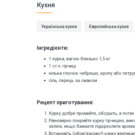
Кухня
Українська кухня
Європейська кухня
Інгредієнти:
1 курка, вагою близько 1,5 кг
1 ст.л. гірчиці
кілька гілочок чебрецю, кропу або петр
сіль, перець за смаком
Рецепт приготування:
Курку добре промийте, обсушіть, а потім 
Рівномірно покрийте курку гірчицею, в
зелені, якщо бажаєте підкреслити арома
Встановіть (обов'язково!) курку вертик