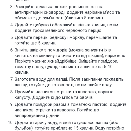
Розігрійте декілька ложок рослинної олії на
антипригарній сковороді, додайте нарізане м'ясо та
обсмажте до рум'яності (близько 8 хвилин).
Додайте цибулю і обсмажуйте кілька хвилин, потім
додайте трохи меленого червоного перцю.
Додайте перець, редиску і моркву, перемішайте та
готуйте ще 5 хвилин.
Зніміть шкірку з помідорів (можна занурити їх в
кип'яток на хвилину та очистити від шкірки), наріжте їх.
Поріжте часник якнайдрібніше. Змішайте помідори,
томатну пасту, цукор, часник та залиште на 5-10
хвилин.
Заготовте воду для лапші. Після закипання покладіть
лапшу, готуйте до готовності, потім злийте воду.
Промийте часникові стрілки та квасолю, поріжте
капусту. Додайте їх до м'яса та овочів.
Додайте помідори разом з томатною пастою, додайте
часникові стрілки та квасолю. Готуйте до
випаровування рідини.
Додайте гарячу воду, в якій готувалася лапша (або
бульйон), готуйте приблизно 15 хвилин. Воду потрібно