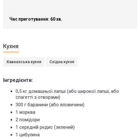
Час приготування: 60 хв.
Кухня
Кавказська кухня
Східна кухня
Інгредієнти:
0,5 кг домашньої лапші (або широкої лапші, або
спагетті з отворами)
300 г баранини (або яловичини)
1 морква
2 помідори
1 середній редис (зелений)
1 цибулина