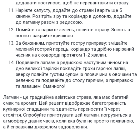
додавати поступово, щоб не перевантажити страву.
Наріжте капусту, додайте до страви і варіть ще 5
хвилин. Розітріть зіру та коріандр в долонях, додайте
до лагману разом з редискою.
Помийте та наріжте зелень, посипте страву. Зніміть з
вогню і закрийте кришкою.
За бажанням, приготуйте гостру приправу: змішайте
мелений гострий перець, коріандр та дрібно нарізаний
часник на сковороді протягом 1-2 хвилин.
Подавайте лагман з редискою наступним чином: на
дно великої тарілки покладіть трохи гарячої лапші,
зверху полийте густим супом із яловичини з овочами та
зеленню та подавайте до столу гарячим, з приправою
та лавашем.
Смачного!
Лагман - це традиційна азіатська страва, яка має багатий
смак та аромат. Цей рецепт відображає багатогранність
кулінарної спадщини та здатність переносити її через
століття. Спробуйте приготувати цей лагман, погрузиться в
атмосферу давніх часів, коли їжа була не просто поживною,
а й справжнім джерелом задоволення.