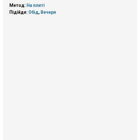
Метод:
На плиті
Підійде:
Обід
,
Вечеря