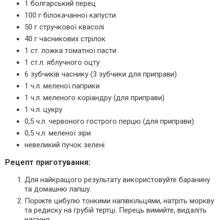
1 болгарський перец
100 г білокачанної капусти
50 г стручкової квасолі
40 г часникових стрілок
1 ст. ложка томатної пасти
1 ст.л. яблучного оцту
6 зубчиків часнику (3 зубчики для приправи)
1 ч.л. меленої паприки
1 ч.л. меленого коріандру (для приправи)
1 ч.л. цукру
0,5 ч.л. червоного гострого перцю (для приправи)
0,5 ч.л. меленої зіри
невеликий пучок зелені
Рецепт приготування:
Для найкращого результату використовуйте баранину
та домашню лапшу.
Поріжте цибулю тонкими напівкільцями, натріть моркву
та редиску на грубій тертці. Перець вимийте, видаліть
насіння.