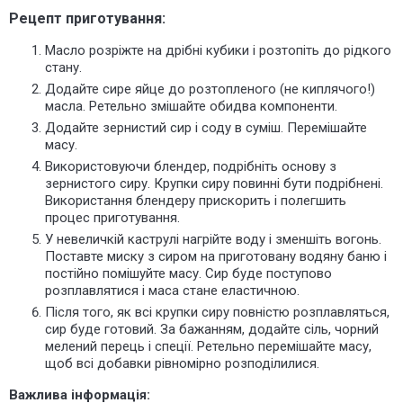
Рецепт приготування:
Масло розріжте на дрібні кубики і розтопіть до рідкого
стану.
Додайте сире яйце до розтопленого (не киплячого!)
масла. Ретельно змішайте обидва компоненти.
Додайте зернистий сир і соду в суміш. Перемішайте
масу.
Використовуючи блендер, подрібніть основу з
зернистого сиру.
Крупки сиру
повинні бути подрібнені.
Використання блендеру прискорить і полегшить
процес приготування.
У невеличкій каструлі нагрійте воду і зменшіть вогонь.
Поставте миску з сиром на приготовану водяну баню і
постійно помішуйте масу. Сир буде поступово
розплавлятися і маса стане еластичною.
Після того, як всі крупки сиру повністю розплавляться,
сир буде готовий. За бажанням, додайте сіль, чорний
мелений перець і спеції. Ретельно перемішайте масу,
щоб всі добавки рівномірно розподілилися.
Важлива інформація: