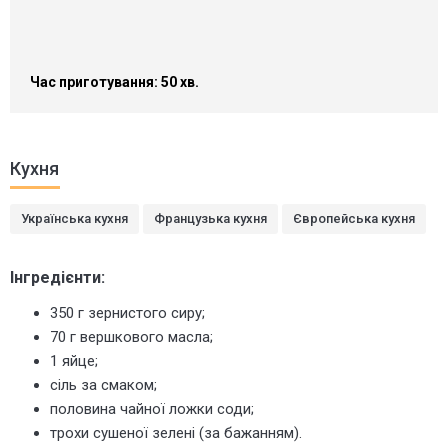
Час приготування: 50 хв.
Кухня
Українська кухня
Французька кухня
Європейська кухня
Інгредієнти:
350 г зернистого сиру;
70 г вершкового масла;
1 яйце;
сіль за смаком;
половина чайної ложки соди;
трохи сушеної зелені (за бажанням).