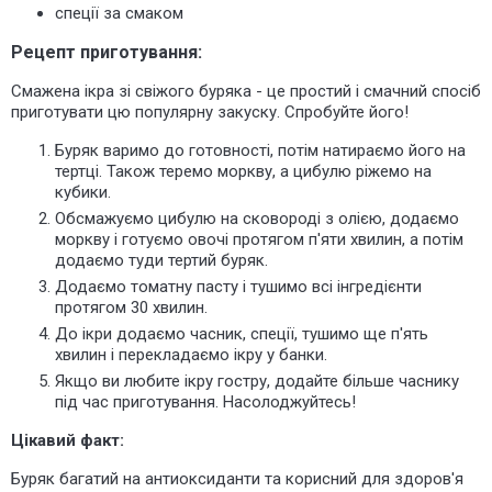
спеції за смаком
Рецепт приготування:
Смажена ікра зі свіжого буряка - це простий і смачний спосіб
приготувати цю популярну закуску. Спробуйте його!
Буряк варимо до готовності, потім
натираємо його
на
тертці. Також теремо моркву, а цибулю ріжемо на
кубики.
Обсмажуємо цибулю
на сковороді з олією, додаємо
моркву і готуємо овочі протягом п'яти хвилин, а потім
додаємо туди тертий буряк.
Додаємо томатну пасту і тушимо всі інгредієнти
протягом 30 хвилин.
До ікри додаємо часник, спеції, тушимо ще п'ять
хвилин і перекладаємо ікру у банки.
Якщо ви любите ікру гостру, додайте більше часнику
під час приготування. Насолоджуйтесь!
Цікавий факт:
Буряк багатий на антиоксиданти та корисний для здоров'я