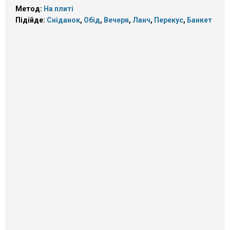
Метод:
На плиті
Підійде:
Сніданок
,
Обід
,
Вечеря
,
Ланч
,
Перекус
,
Банкет