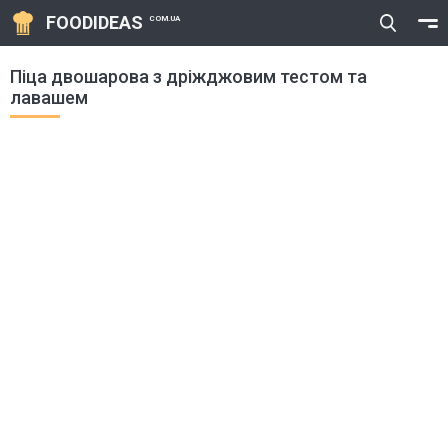
FOODIDEAS
COM.UA
Піца двошарова з дріжджовим тестом та
лавашем