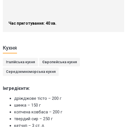
Час приготування: 40 хв.
Кухня
Італійська кухня
Європейська кухня
Середземноморська кухня
Інгредієнти:
дріжджове тісто – 200 г
шинка – 150 г
копчена ковбаса – 200 г
твердий сир – 250 г
кетчуп – 3 ст. л.