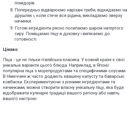
помідорів.
Попередньо відварюємо нарізані гриби, відкидаємо на
друшляк і, коли стече вся рідина, викладаємо зверху
начинки.
Готові інгредієнти рясно посипаємо шаром натертого
сиру. Поміщаємо піцу в духовку і випікаємо до
готовності.
Цікаво:
Піца - це не тільки італійська класика. У кожній країні є свої
унікальні варіанти цього блюда. Наприклад, в Японії
популярна піца з морепродуктами та специфічними соусами.
В Німеччині ж часто додають квашену капусту та баварські
ковбаски. Експериментуючи з різними інгредієнтами та
начинками, можна створити власну унікальну піцу, яка буде
відображати кулінарні традиції вашого регіону або навіть
вашого настрою.