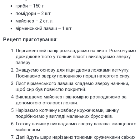
гриби – 150 г
помідори – 2 шт.
майонез – 2 ст. л.
вірменський лаваш – 1 шт.
Рецепт приготування:
Пергаментний папір розкладаємо на листі. Розкочуємо
дріжджове тісто у тонкий пласт і викладаємо зверху
паперу.
Змащуємо основу для піци двома ложками кетчупу.
Посипаємо зверху половиною порції натертого сиру.
Лист вірменського лаваша кладемо зверху начинки,
щоб сир був повністю покритий.
Викладаємо майонез і рівномірно розподіляємо за
допомогою столової ложки.
Нарізаємо копчену ковбасу кружечками, шинку
подрібнюємо у вигляді маленьких брусочків.
Готову начинку викладаємо зверху лаваша, змащеного
майонезом.
Далі йдуть шари нарізаних тонкими кружечками свіжих