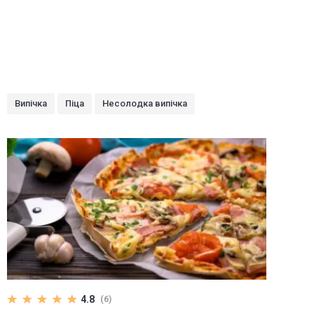
Випічка
Піца
Несолодка випічка
4.8
(6)