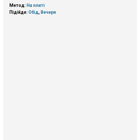
Метод:
На плиті
Підійде:
Обід
,
Вечеря