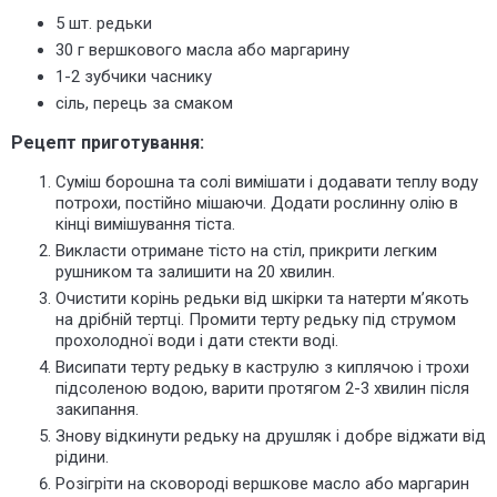
5 шт. редьки
30 г вершкового масла або маргарину
1-2 зубчики часнику
сіль, перець за смаком
Рецепт приготування:
Суміш борошна та солі вимішати і додавати теплу воду
потрохи, постійно мішаючи. Додати рослинну олію в
кінці вимішування тіста.
Викласти отримане тісто на стіл, прикрити легким
рушником та залишити на 20 хвилин.
Очистити корінь редьки від шкірки та натерти м’якоть
на дрібній тертці. Промити терту редьку під струмом
прохолодної води і дати стекти воді.
Висипати терту редьку в каструлю з киплячою і трохи
підсоленою водою, варити протягом 2-3 хвилин після
закипання.
Знову відкинути редьку на друшляк і добре віджати від
рідини.
Розігріти на сковороді вершкове масло або маргарин