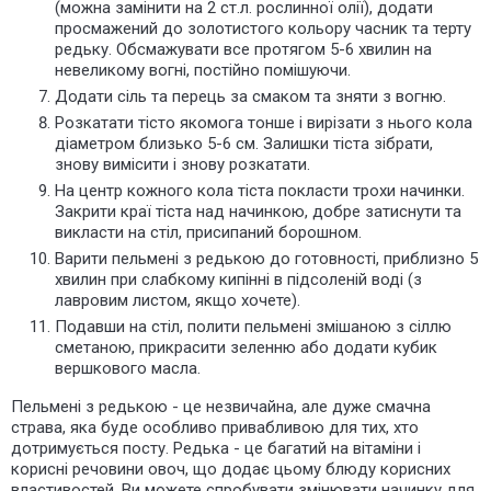
(можна замінити на 2 ст.л. рослинної олії), додати
просмажений до золотистого
кольору
часник та терту
редьку. Обсмажувати все протягом 5-6 хвилин на
невеликому вогні, постійно помішуючи.
Додати сіль та перець за смаком та зняти з вогню.
Розкатати тісто якомога тонше і вирізати з нього кола
діаметром близько 5-6 см. Залишки тіста зібрати,
знову вимісити і знову розкатати.
На центр кожного кола тіста покласти трохи начинки.
Закрити краї тіста над начинкою, добре затиснути та
викласти на стіл, присипаний борошном.
Варити пельмені з редькою до готовності, приблизно 5
хвилин при слабкому кипінні в підсоленій воді (з
лавровим листом, якщо хочете).
Подавши на стіл, полити пельмені змішаною з сіллю
сметаною, прикрасити зеленню або додати кубик
вершкового масла.
Пельмені з редькою - це незвичайна, але дуже смачна
страва, яка буде особливо привабливою для тих, хто
дотримується посту. Редька - це багатий на вітаміни і
корисні речовини овоч, що додає цьому блюду корисних
властивостей. Ви можете спробувати
змінювати
начинку для