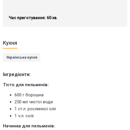
Час приготування: 60 хв.
Кухня
Українська кухня
Інгредієнти:
Тісто для пельменів:
600 г борошна
250 мл чистої води
1 ст.л. рослинної олії
1 ч.л. солі
Начинка для пельменів: