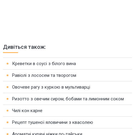
Дивіться також:
Креветки в соусі з білого вина
Равіолі з лососем та творогом
Овочеве рагу з куркою в мультиварці
Ризотто з овечим сиром, бобами та лимонним соком
Чилі кон карне
Рецепт тушеної яловичини з квасолею
Ароматні курячі ніжки по-тайськи