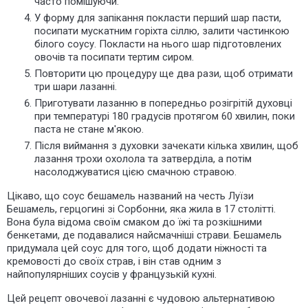
часто помішуючи.
У форму для запікання покласти перший шар пасти,
посипати мускатним горіхта сіллю, залити частинкою
білого соусу. Покласти на нього шар підготовлених
овочів та посипати тертим сиром.
Повторити цю процедуру ще два рази, щоб отримати
три шари лазанні.
Приготувати лазанню в попередньо розігрітій духовці
при температурі 180 градусів протягом 60 хвилин, поки
паста не стане м'якою.
Після виймання з духовки зачекати кілька хвилин, щоб
лазання трохи охолола та затверділа, а потім
насолоджуватися цією смачною стравою.
Цікаво, що соус бешамель названий на честь Луїзи
Бешамель, герцогині зі Сорбонни, яка жила в 17 столітті.
Вона була відома своїм смаком до їжі та розкішними
бенкетами, де подавалися найсмачніші страви. Бешамель
придумала цей соус для того, щоб додати ніжності та
кремовості до своїх страв, і він став одним з
найпопулярніших соусів у французькій кухні.
Цей рецепт овочевої лазанні є чудовою альтернативою