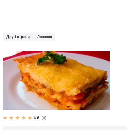
Другі страви
Лазання
4.6
(6)