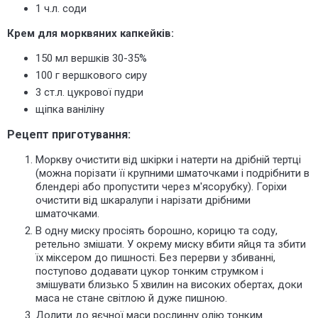
1 ч.л. соди
Крем для морквяних капкейків:
150 мл вершків 30-35%
100 г вершкового сиру
3 ст.л. цукрової пудри
щіпка ваніліну
Рецепт приготування:
Моркву очистити від шкірки і натерти на дрібній тертці
(можна порізати її крупними шматочками і подрібнити в
блендері або пропустити через м'ясорубку). Горіхи
очистити від шкаралупи і нарізати дрібними
шматочками.
В одну миску просіять борошно, корицю та соду,
ретельно змішати. У окрему миску вбити яйця та збити
їх міксером до пишності. Без перерви у збиванні,
поступово додавати цукор тонким струмком і
змішувати близько 5 хвилин на високих обертах, доки
маса не стане світлою й дуже пишною.
Долити до яєчної маси рослинну олію тонким