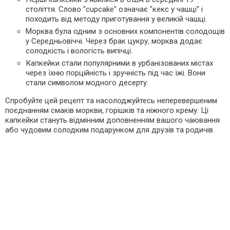
століття. Слово "cupcake" означає "кекс у чашці" і
походить від методу приготування у великій чашці.
Морква була одним з основних компонентів солодощів
у Середньовіччі. Через брак цукру, морква додає
солодкість і вологість випічці.
Капкейки стали популярними в урбанізованих містах
через їхню порційність і зручність
під час їжі
. Вони
стали символом модного десерту.
Спробуйте цей рецепт та насолоджуйтесь неперевершеним
поєднанням смаків моркви, горішків та ніжного крему. Ці
капкейки стануть відмінним доповненням вашого чаювання
або чудовим солодким подарунком для друзів та родичів.