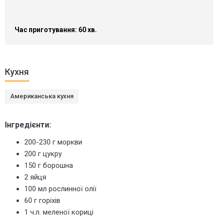
Час приготування: 60 хв.
Кухня
Американська кухня
Інгредієнти:
200-230 г моркви
200 г цукру
150 г борошна
2 яйця
100 мл рослинної олії
60 г горіхів
1 ч.л. меленої кориці