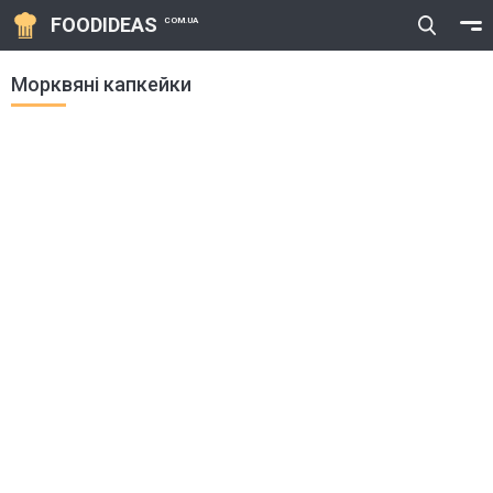
FOODIDEAS
COM.UA
Морквяні капкейки