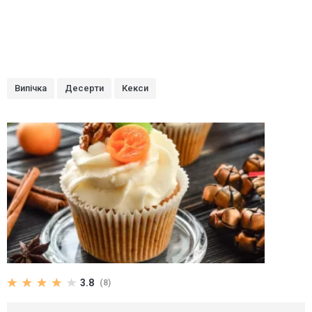
Випічка
Десерти
Кекси
3.8
(8)