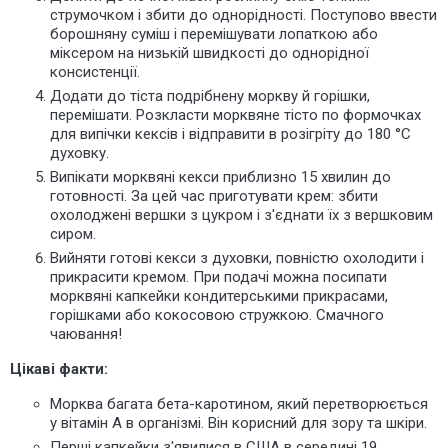
струмочком і збити до однорідності. Поступово ввести
борошняну суміш і перемішувати лопаткою або
міксером на низькій швидкості до однорідної
консистенції.
Додати до тіста подрібнену моркву й горішки,
перемішати. Розкласти морквяне тісто по формочках
для випічки кексів і відправити в розігріту до 180 °С
духовку.
Випікати морквяні
кекси
приблизно 15 хвилин до
готовності. За цей час приготувати крем: збити
охолоджені вершки з цукром і з'єднати їх з вершковим
сиром.
Вийняти готові кекси з духовки, повністю охолодити і
прикрасити кремом. При подачі можна посипати
морквяні капкейки кондитерськими прикрасами,
горішками або кокосовою стружкою. Смачного
чаювання!
Цікаві факти:
Морква багата бета-каротином, який перетворюється
у вітамін А в організмі. Він корисний для зору та шкіри.
Перші капкейки з'явилися в США в середині 19