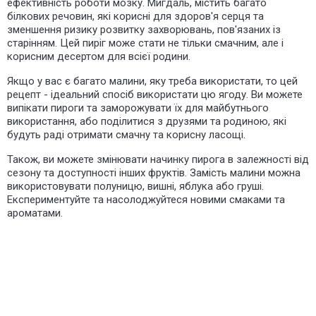
ефективність роботи мозку. Мигдаль, містить багато
білкових речовин, які корисні для здоров'я серця та
зменшення ризику розвитку захворювань, пов'язаних із
старінням. Цей пиріг може стати не тільки смачним, але і
корисним десертом для всієї родини.
Якщо у вас є багато малини, яку треба використати, то цей
рецепт - ідеальний спосіб використати цю ягоду. Ви можете
випікати пироги та заморожувати їх для майбутнього
використання, або поділитися з друзями та родиною, які
будуть раді отримати смачну та корисну ласощі.
Також, ви можете змінювати начинку пирога в залежності від
сезону та доступності інших фруктів. Замість малини можна
використовувати полуницю, вишні, яблука або груші.
Експериментуйте та насолоджуйтеся новими смаками та
ароматами.