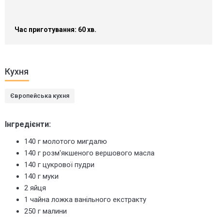
Час приготування: 60 хв.
Кухня
Європейська кухня
Інгредієнти:
140 г молотого мигдалю
140 г розм'якшеного вершового масла
140 г цукрової пудри
140 г муки
2 яйця
1 чайна ложка ванільного екстракту
250 г малини