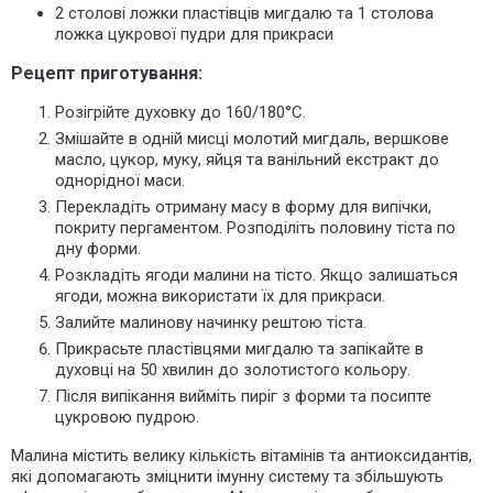
2 столові ложки пластівців мигдалю та 1 столова
ложка цукрової пудри для прикраси
Рецепт приготування:
Розігрійте духовку до 160/180°C.
Змішайте в одній мисці молотий мигдаль, вершкове
масло, цукор, муку, яйця та ванільний екстракт до
однорідної маси.
Перекладіть отриману масу в форму для випічки,
покриту пергаментом. Розподіліть половину тіста по
дну форми.
Розкладіть ягоди малини на тісто. Якщо залишаться
ягоди, можна використати їх для прикраси.
Залийте малинову начинку рештою тіста.
Прикрасьте пластівцями мигдалю та запікайте в
духовці на 50 хвилин до золотистого кольору.
Після випікання вийміть пиріг з форми та посипте
цукровою пудрою.
Малина містить велику кількість вітамінів та антиоксидантів,
які допомагають зміцнити імунну систему та збільшують