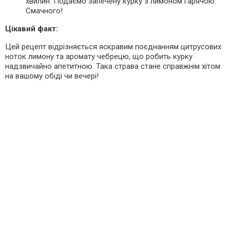
хвилин. Подаємо запечену курку з лимоном гарячою.
Смачного!
Цікавий факт:
Цей рецепт
відрізняється
яскравим поєднанням цитрусових
ноток лимону та аромату чебрецю, що робить курку
надзвичайно апетитною. Така страва стане справжнім хітом
на вашому обіді чи вечері!