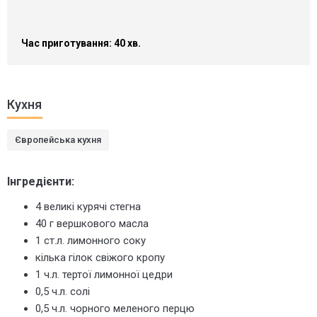
Час приготування: 40 хв.
Кухня
Європейська кухня
Інгредієнти:
4 великі курячі стегна
40 г вершкового масла
1 ст.л. лимонного соку
кілька гілок свіжого кропу
1 ч.л. тертої лимонної цедри
0,5 ч.л. солі
0,5 ч.л. чорного меленого перцю