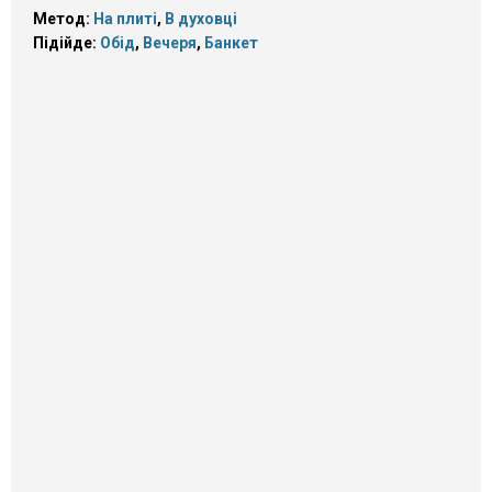
Метод:
На плиті
,
В духовці
Підійде:
Обід
,
Вечеря
,
Банкет