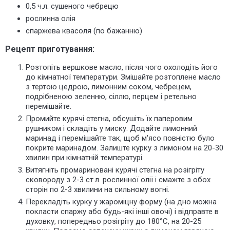
0,5 ч.л. сушеного чебрецю
рослинна олія
спаржева квасоля
(по бажанню)
Рецепт приготування:
Розтопіть вершкове масло, після чого охолодіть його
до кімнатної температури. Змішайте розтоплене масло
з тертою цедрою, лимонним соком, чебрецем,
подрібненою зеленню, сіллю, перцем і ретельно
перемішайте.
Промийте курячі стегна, обсушіть їх паперовим
рушником і складіть у миску. Додайте лимонний
маринад і перемішайте так, щоб м'ясо повністю було
покрите маринадом. Залиште курку з лимоном на 20-30
хвилин при кімнатній температурі.
Витягніть промариновані курячі стегна на розігріту
сковороду з 2-3 ст.л. рослинної олії і смажте з обох
сторін по 2-3 хвилини на сильному вогні.
Перекладіть курку
у жароміцну форму
(на дно можна
покласти спаржу або будь-які інші овочі) і відправте в
духовку, попередньо розігріту до 180°C, на 20-25