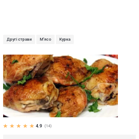
Другі страви
М'ясо
Курка
4.9
(14)