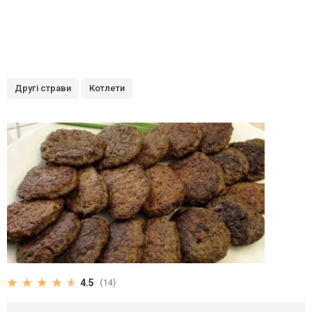
Другі страви
Котлети
4.5
(14)