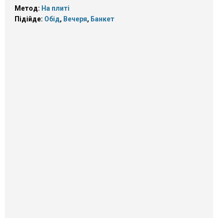
Метод:
На плиті
Підійде:
Обід
,
Вечеря
,
Банкет