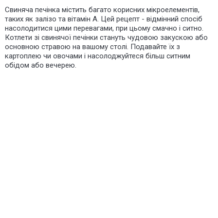
Свиняча печінка містить багато корисних мікроелементів,
таких як залізо та вітамін А. Цей рецепт - відмінний спосіб
насолодитися цими перевагами, при цьому смачно і ситно.
Котлети зі свинячої печінки стануть чудовою закускою або
основною стравою на вашому столі. Подавайте їх з
картоплею чи овочами і насолоджуйтеся більш ситним
обідом або вечерею.