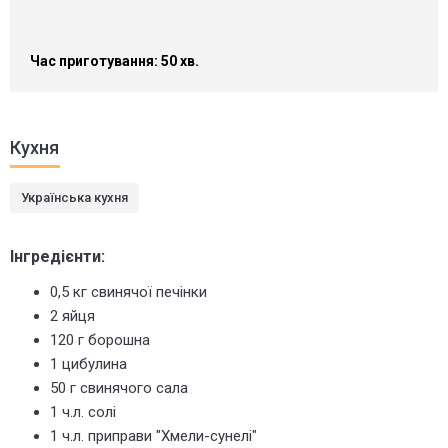
Час приготування: 50 хв.
Кухня
Українська кухня
Інгредієнти:
0,5 кг свинячої печінки
2 яйця
120 г борошна
1 цибулина
50 г свинячого сала
1 ч.л. солі
1 ч.л. приправи "Хмели-сунелі"