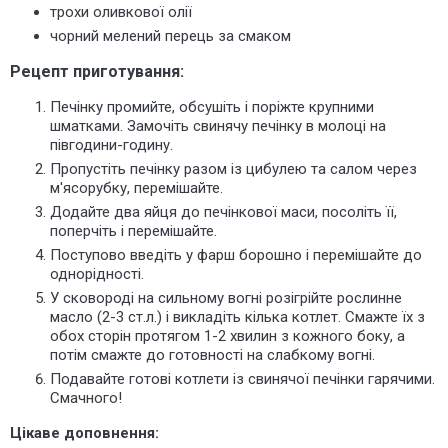
трохи оливкової олії
чорний мелений перець за смаком
Рецепт приготування:
Печінку промийте, обсушіть і поріжте крупними
шматками. Замочіть свинячу печінку в молоці на
півгодини-годину.
Пропустіть печінку разом із цибулею та салом через
м'ясорубку, перемішайте.
Додайте два яйця до печінкової маси, посоліть її,
поперчіть і перемішайте.
Поступово введіть у фарш борошно і перемішайте до
однорідності.
У сковороді на сильному вогні розігрійте рослинне
масло (2-3 ст.л.) і викладіть кілька котлет. Смажте їх з
обох сторін протягом 1-2 хвилин з кожного боку, а
потім смажте до готовності на слабкому вогні.
Подавайте готові котлети із свинячої печінки гарячими.
Смачного!
Цікаве доповнення: