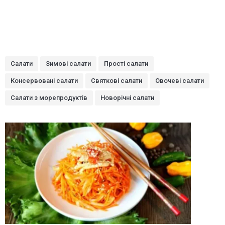
Салати
Зимові салати
Прості салати
Консервовані салати
Святкові салати
Овочеві салати
Салати з морепродуктів
Новорічні салати