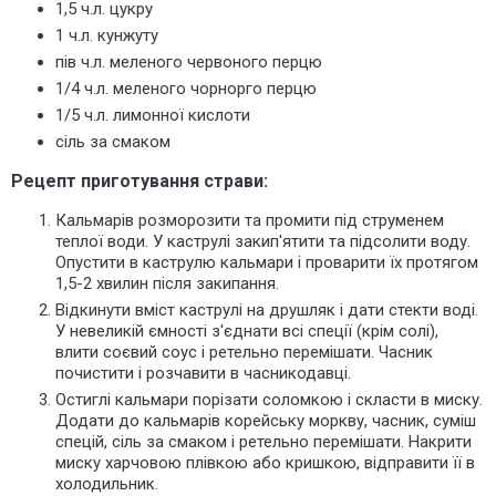
1,5 ч.л. цукру
1 ч.л. кунжуту
пів ч.л. меленого червоного перцю
1/4 ч.л. меленого чорнорго перцю
1/5 ч.л. лимонної кислоти
сіль за смаком
Рецепт приготування страви:
Кальмарів розморозити та промити під струменем
теплої води. У каструлі закип'ятити та підсолити воду.
Опустити в каструлю кальмари і проварити їх протягом
1,5-2 хвилин після закипання.
Відкинути вміст каструлі на друшляк і дати стекти воді.
У невеликій ємності з'єднати всі спеції (крім солі),
влити соєвий соус і ретельно перемішати. Часник
почистити і розчавити в часникодавці.
Остиглі кальмари порізати соломкою і скласти в миску.
Додати до кальмарів корейську моркву, часник, суміш
спецій, сіль за смаком і ретельно перемішати. Накрити
миску харчовою плівкою або кришкою, відправити її в
холодильник.