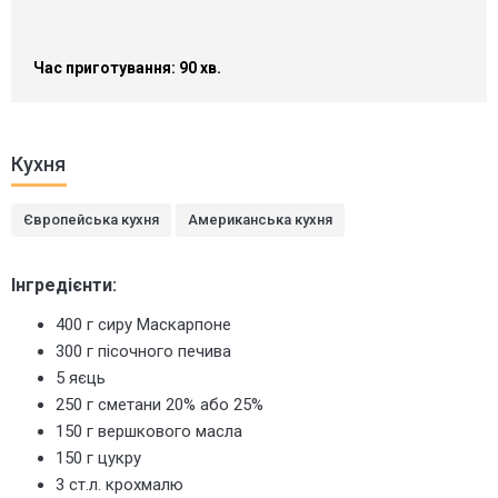
Час приготування: 90 хв.
Кухня
Європейська кухня
Американська кухня
Інгредієнти:
400 г сиру Маскарпоне
300 г пісочного печива
5 яєць
250 г сметани 20% або 25%
150 г
вершкового масла
150 г цукру
3 ст.л. крохмалю