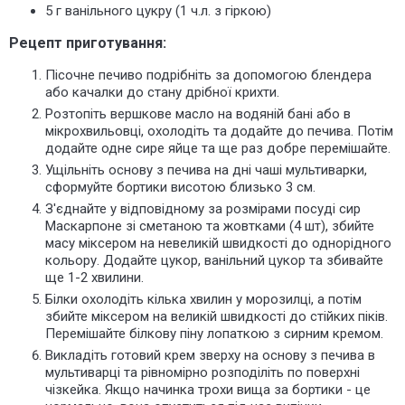
5 г ванільного цукру (1 ч.л. з гіркою)
Рецепт приготування:
Пісочне печиво подрібніть за допомогою блендера
або качалки до стану дрібної крихти.
Розтопіть
вершкове масло
на водяній бані або в
мікрохвильовці, охолодіть та додайте до печива. Потім
додайте одне сире яйце та ще раз добре перемішайте.
Ущільніть основу з печива
на дні чаші мультиварки
,
сформуйте бортики висотою близько 3 см.
З'єднайте у відповідному за розмірами посуді
сир
Маскарпоне зі сметаною та жовтками (4 шт), збийте
масу міксером на невеликій швидкості до однорідного
кольору. Додайте цукор, ванільний цукор та збивайте
ще 1-2 хвилини.
Білки охолодіть кілька хвилин у морозилці, а потім
збийте міксером на великій швидкості до стійких піків.
Перемішайте білкову піну лопаткою з сирним кремом.
Викладіть готовий крем зверху на основу з печива в
мультиварці та рівномірно розподіліть по поверхні
чізкейка. Якщо начинка трохи вища за бортики - це