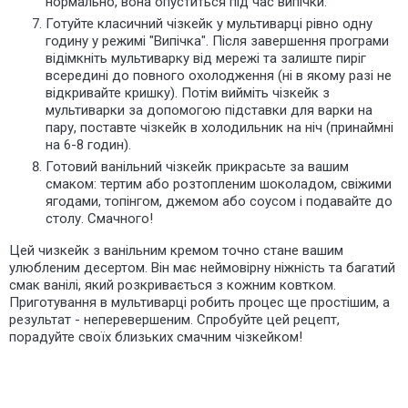
нормально, вона опуститься під час випічки.
Готуйте класичний чізкейк у мультиварці рівно одну
годину у режимі "Випічка". Після завершення програми
відімкніть мультиварку від мережі та залиште пиріг
всередині до повного охолодження (ні в якому разі не
відкривайте кришку). Потім вийміть чізкейк з
мультиварки за допомогою підставки для варки на
пару, поставте чізкейк в холодильник на ніч (принаймні
на 6-8 годин).
Готовий ванільний чізкейк прикрасьте за вашим
смаком: тертим або розтопленим шоколадом, свіжими
ягодами, топінгом, джемом або соусом і подавайте до
столу. Смачного!
Цей чизкейк з ванільним кремом точно стане вашим
улюбленим десертом. Він має неймовірну ніжність та багатий
смак ванілі, який розкривається з кожним ковтком.
Приготування в мультиварці робить процес ще простішим, а
результат - неперевершеним. Спробуйте цей рецепт,
порадуйте своїх близьких смачним чізкейком!