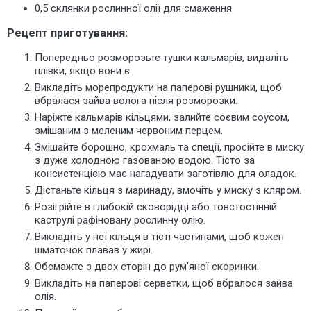
0,5 склянки рослинної олії для смаження
Рецепт приготування:
Попередньо розморозьте тушки кальмарів, видаліть
плівки, якщо вони є.
Викладіть морепродукти на паперові рушники, щоб
вбралася зайва волога після розморозки.
Наріжте кальмарів кільцями, залийте соєвим соусом,
змішаним з меленим червоним перцем.
Змішайте борошно, крохмаль та спеції, просійте в миску
з дуже холодною газованою водою. Тісто за
консистенцією має нагадувати заготівлю для оладок.
Дістаньте кільця з маринаду, вмочіть у миску з кляром.
Розігрійте в глибокій сковорідці або товстостінній
каструлі рафіновану рослинну олію.
Викладіть у неї кільця в тісті частинами, щоб кожен
шматочок плавав у жирі.
Обсмажте з двох сторін до рум'яної скоринки.
Викладіть на паперові серветки, щоб вбралося зайва
олія.