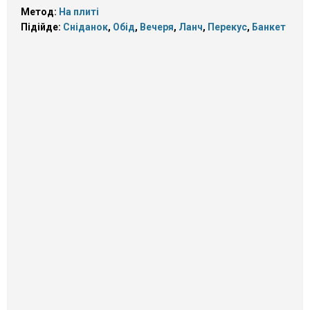
Метод:
На плиті
Підійде:
Сніданок
,
Обід
,
Вечеря
,
Ланч
,
Перекус
,
Банкет