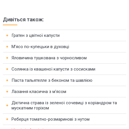
Дивіться також:
Гратен з цвітної капусти
М'ясо по-купецьки в духовці
Яловичина тушкована з чорносливом
Солянка із квашеної капусти з сосисками
Паста тальятелле з беконом та шавлією
Лазання класична з м'ясом
Дієтична страва із зеленої сочевиці з коріандром та
мускатним горіхом
Реберця томатно-розмаринові з нутом