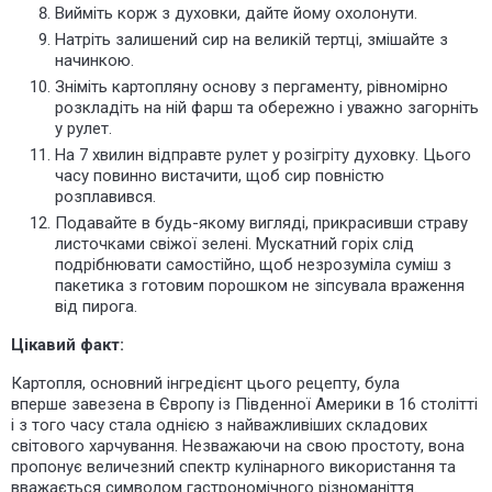
Вийміть корж з духовки, дайте йому охолонути.
Натріть залишений сир на великій тертці, змішайте з
начинкою.
Зніміть картопляну основу з пергаменту, рівномірно
розкладіть на ній фарш та обережно і уважно загорніть
у рулет.
На 7 хвилин відправте рулет у розігріту духовку. Цього
часу повинно вистачити, щоб сир повністю
розплавився.
Подавайте в будь-якому вигляді, прикрасивши страву
листочками свіжої зелені. Мускатний горіх слід
подрібнювати самостійно, щоб
незрозуміла суміш
з
пакетика з готовим порошком не зіпсувала враження
від пирога.
Цікавий факт:
Картопля, основний інгредієнт цього рецепту, була
вперше
завезена
в Європу із Південної Америки в 16 столітті
і з того часу стала однією з найважливіших складових
світового харчування. Незважаючи на свою простоту, вона
пропонує величезний спектр кулінарного використання та
вважається символом гастрономічного різноманіття.