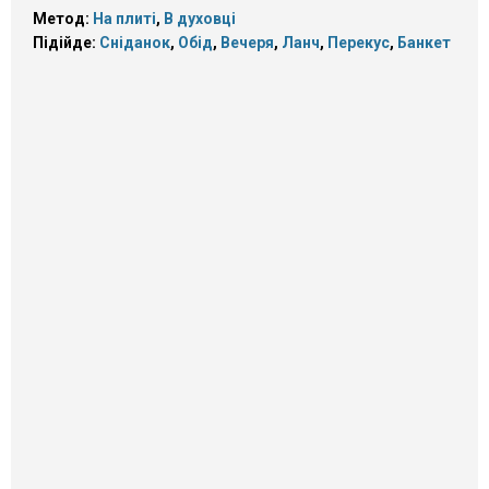
Метод:
На плиті
,
В духовці
Підійде:
Сніданок
,
Обід
,
Вечеря
,
Ланч
,
Перекус
,
Банкет