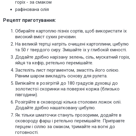
горіх - за смаком
рафінована олія
Рецепт приготування:
Обирайте картоплю пізніх сортів, щоб використати їх
високий вміст сухих речовин.
На великій тертці натріть очищені картоплини, цибулю
та 50 г твердого сиру. Змішайте їх у глибокій ємності.
Додайте дрібно нарізану зелень, сіль, мускатний горіх,
яйця та кефір, ретельно перемішайте.
Застеліть лист пергаментом, змастіть його олією.
Рівним шаром викладіть основу для рулета.
Випікайте в розігрітій до 180 градусів духовці до
золотистої скоринки на поверхні коржа (близько
півгодини).
Розігрійте в сковороді кілька столових ложок олії.
Додайте дрібно нашатковану цибулю.
Як тільки шматочки стануть прозорими, додайте в
сковороду фарш і ретельно перемішайте. Приправте
перцем і сіллю за смаком, тримайте на вогні до
готовності.