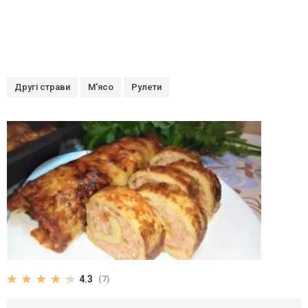
Другі страви
М'ясо
Рулети
4.3
(7)