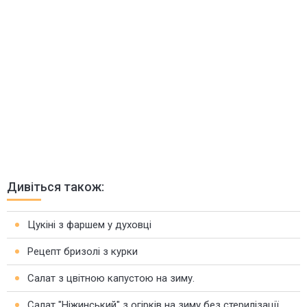
Дивіться також:
Цукіні з фаршем у духовці
Рецепт бризолі з курки
Салат з цвітною капустою на зиму.
Салат "Ніжинський" з огірків на зиму без стерилізації