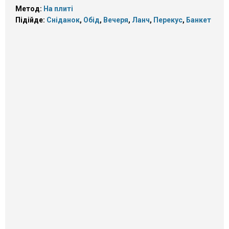
Метод:
На плиті
Підійде:
Сніданок
,
Обід
,
Вечеря
,
Ланч
,
Перекус
,
Банкет