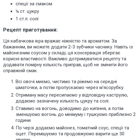
спеції за смаком
¼ ст. цукру
1 ст.л. солі
Рецепт приготування:
Ця кабачкова ікра вражає ніжністю та ароматом. За
бажанням, ви можете додати 2-3 зубчики часнику. Навіть із
майонезним соусом у складі, ця консервація зберігає
корисні властивості. Важливо дотримуватися рецепту та
додавати помірну кількість приправ, щоб не змінити його
справжній смак.
Всі овочі миємо, чистимо та ріжемо на середні
шматочки, а потім пропускаємо через м'ясорубку.
Отриману масу пересипаємо у відповідну каструлю,
додаємо зазначену кількість цукру та солі.
Ставимо на вогонь, доводимо до кипіння, а потім
зменшуємо вогонь до мінімуму і тушкуємо приблизно 2
години.
По черзі додаємо майонез, томатний соус, спеції та
оцет. Перемішуємо та продовжуємо варити ще 30
хвилин.