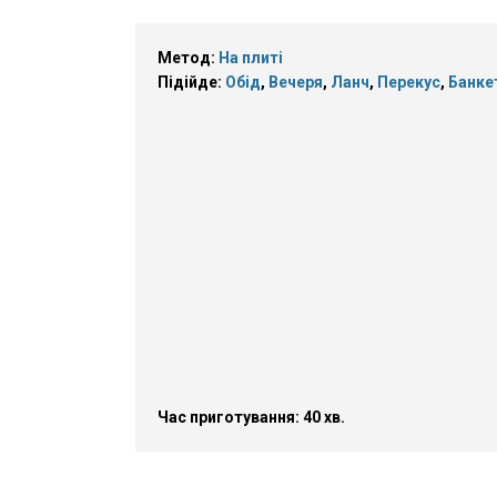
Метод:
На плиті
Підійде:
Обід
,
Вечеря
,
Ланч
,
Перекус
,
Банке
Час приготування: 40 хв.