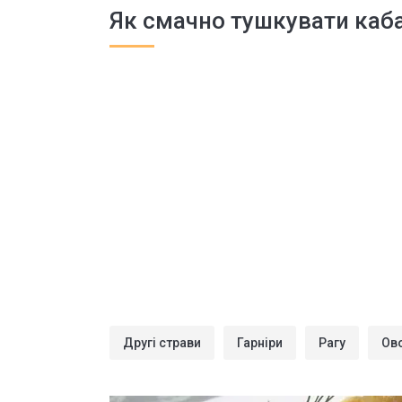
Як смачно тушкувати каба
Другі страви
Гарніри
Рагу
Ов