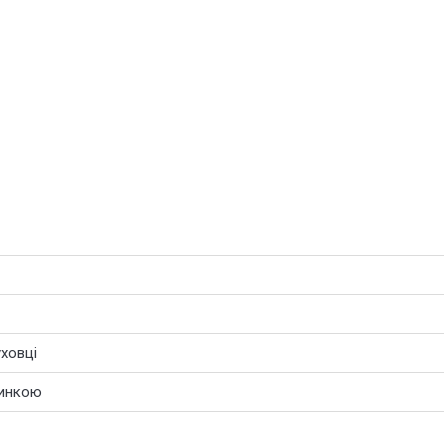
ховці
ринкою