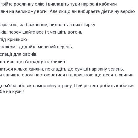
грійте рослинну олію і викладіть туди нарізані кабачки.
ин на великому вогні. Але якщо ви вибираєте дієтичну версію
арізкою, за бажанням, видаліть з них шкірку.
ів, перемішайте все і зменшіть вогонь.
 під кришкою.
 смаком і додайте мелений перець.
пеції для овочів.
уватись ще п'ятнадцять хвилин.
ься кілька хвилин, покладіть до суміші нарізану зелень,
тім залиште овочі настоюватися під кришкою ще десять хвилин.
о м'яса або як самостійну страву. Цей рецепт робить кабачки
бе на кухні
!