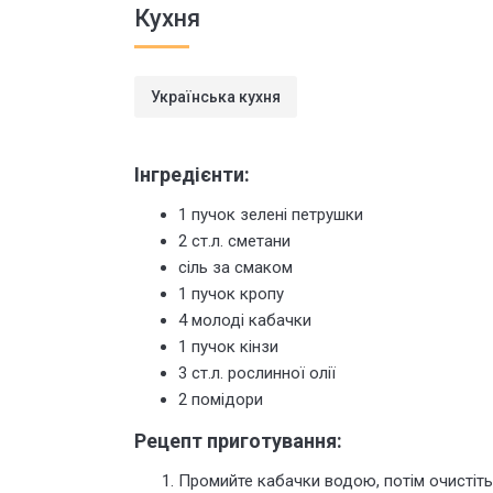
Кухня
Українська кухня
Інгредієнти:
1 пучок зелені петрушки
2 ст.л. сметани
сіль за смаком
1 пучок кропу
4 молоді кабачки
1 пучок кінзи
3 ст.л. рослинної олії
2 помідори
Рецепт приготування:
Промийте кабачки водою, потім очистіть 