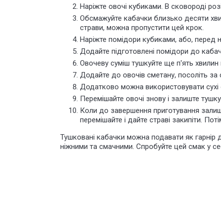
Наріжте овочі кубиками. В сковороді розі
Обсмажуйте кабачки близько десяти хвил
страви, можна пропустити цей крок.
Наріжте помідори кубиками, або, перед н
Додайте підготовлені помідори до кабачк
Овочеву суміш тушкуйте ще п'ять хвилин
Додайте до овочів сметану, посоліть за
Додатково можна використовувати сухі с
Перемішайте овочі знову і залиште тушк
Коли до завершення приготування залишит
перемішайте і дайте страві закипіти. По
Тушковані кабачки можна подавати як гарнір д
ніжними та смачними. Спробуйте цей смак
у се