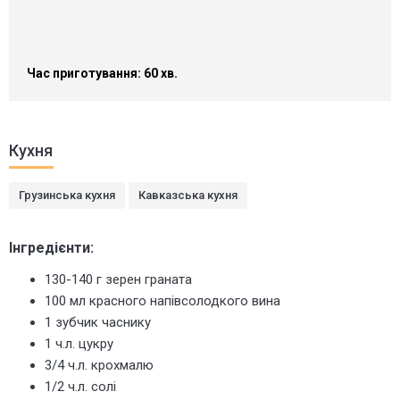
Час приготування: 60 хв.
Кухня
Грузинська кухня
Кавказська кухня
Інгредієнти:
130-140 г зерен граната
100 мл красного напівсолодкого вина
1 зубчик часнику
1 ч.л. цукру
3/4 ч.л. крохмалю
1/2 ч.л. солі