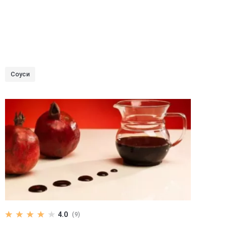
Соуси
4.0
(9)