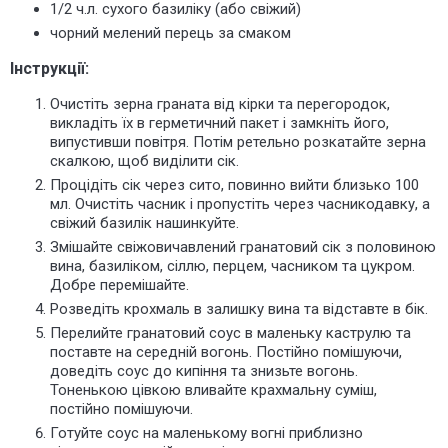
1/2 ч.л. сухого базиліку (або свіжий)
чорний мелений перець за смаком
Інструкції:
Очистіть зерна граната від кірки та перегородок,
викладіть їх в герметичний пакет і замкніть його,
випустивши повітря. Потім ретельно розкатайте зерна
скалкою, щоб виділити сік.
Процідіть сік через сито, повинно вийти близько 100
мл. Очистіть часник і пропустіть через часникодавку, а
свіжий базилік нашинкуйте.
Змішайте свіжовичавлений гранатовий сік з половиною
вина, базиліком, сіллю, перцем, часником та цукром.
Добре перемішайте.
Розведіть крохмаль в залишку вина та відставте в бік.
Перелийте гранатовий соус в маленьку каструлю та
поставте на середній вогонь. Постійно помішуючи,
доведіть соус до кипіння та знизьте вогонь.
Тоненькою цівкою вливайте крахмальну суміш,
постійно помішуючи.
Готуйте соус на маленькому вогні приблизно