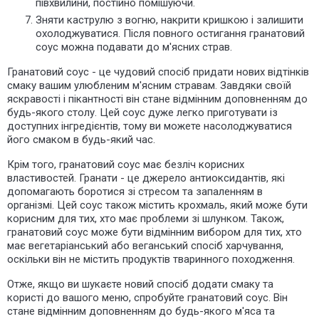
півхвилини, постійно помішуючи.
Зняти каструлю з вогню, накрити кришкою і залишити
охолоджуватися. Після повного остигання гранатовий
соус можна подавати до м'ясних страв.
Гранатовий соус - це чудовий спосіб придати нових відтінків
смаку вашим улюбленим м'ясним стравам. Завдяки своїй
яскравості і пікантності він стане відмінним доповненням до
будь-якого столу. Цей соус дуже легко приготувати із
доступних інгредієнтів, тому ви можете насолоджуватися
його смаком в будь-який час.
Крім того, гранатовий соус має безліч корисних
властивостей. Гранати - це джерело антиоксидантів, які
допомагають боротися зі стресом та запаленням в
організмі. Цей соус також містить крохмаль, який може бути
корисним для тих, хто має проблеми зі шлунком. Також,
гранатовий соус може бути відмінним вибором для тих, хто
має вегетаріанський або веганський спосіб харчування,
оскільки він не містить продуктів тваринного походження.
Отже, якщо ви шукаєте новий спосіб додати смаку та
користі до вашого меню, спробуйте гранатовий соус. Він
стане відмінним доповненням до будь-якого м'яса та