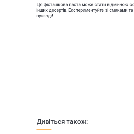
Ця фісташкова паста може стати відмінною осн
інших десертів. Експериментуйте зі смаками т
пригоді!
Дивіться також: