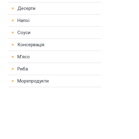
Десерти
Напої
Соуси
Консервація
М'ясо
Риба
Морепродукти