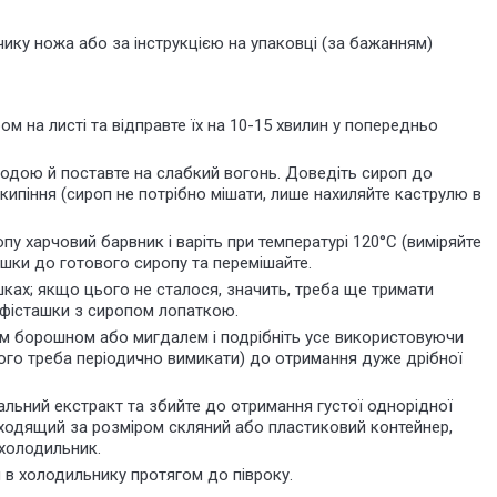
чику ножа або за інструкцією на упаковці (за бажанням)
м на листі та відправте їх на 10-15 хвилин у
попередньо
 водою й поставте на слабкий вогонь. Доведіть сироп до
кипіння (сироп не потрібно мішати, лише нахиляйте каструлю в
пу харчовий барвник і варіть при температурі 120°C (виміряйте
шки до готового сиропу та перемішайте.
шках; якщо цього не сталося, значить, треба ще тримати
 фісташки з сиропом лопаткою.
им борошном або мигдалем і подрібніть усе використовуючи
ого треба періодично вимикати) до отримання дуже дрібної
льний екстракт та збийте до отримання густої однорідної
дходящий за розміром скляний або пластиковий контейнер,
 холодильник.
 в холодильнику протягом до півроку.