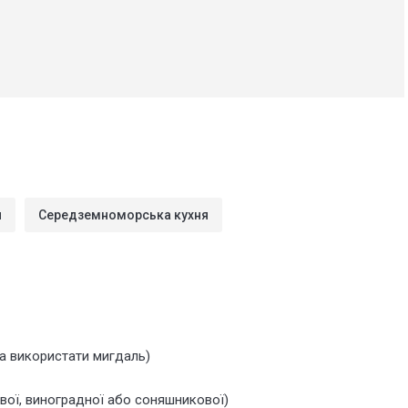
я
Середземноморська кухня
а використати мигдаль)
евої, виноградної або соняшникової)