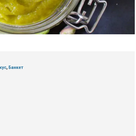
кус
,
Банкет