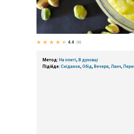
4.4
(6)
Метод:
На плиті
,
В духовці
Підійде:
Сніданок
,
Обід
,
Вечеря
,
Ланч
,
Пере