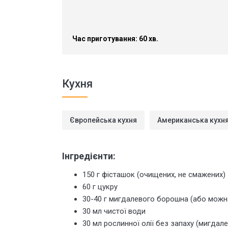
Час приготування: 60 хв.
Кухня
Європейська кухня
Американська кухн
Інгредієнти:
150 г фісташок (очищених, не смажених)
60 г цукру
30-40 г мигдалевого борошна (або можн
30 мл чистої води
30 мл рослинної олії без запаху (мигдал