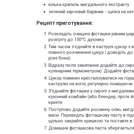
кілька крапель мигдального екстракту
зелений харчовий барвник - щіпка на кін
Рецепт приготування:
Розкладіть очищені фісташки рівним шаро
розігріту
до 150°C духовку.
Тим часом з'єднайте в каструлі цукор з
повного розчинення цукру і доведіть до 
різні боки).
Відразу після закипання додайте до сиро
кулінарним термометром). Додайте фіста
Цукор повинен кристалізуватися на горі
каструлю на вогні, регулярно помішуючи
З'єднайте фісташки у сиропі з мигдалев
кухонний комбайн (або блендер, проте й
крихти.
Поступово додайте рослинну олію, мигда
маси. Переведіть фісташкову пасту в пі
щільно закрийте кришкою та поставте в
Домашня фісташкова паста зберігається