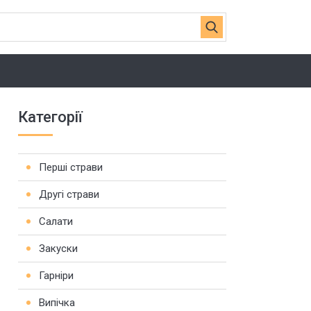
Категорії
Перші страви
Другі страви
Салати
Закуски
Гарніри
Випічка