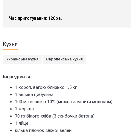
Час приготування: 120 хв.
Кухня
Українська кухня
Європейська кухня
Інгредієнти:
1 короп, вагою близько 1,5 кг
1 велика цибулина
100 мл вершків 10% (можна замінити молоком)
1 морква
70 гр білого хліба (3 скибочки батона)
1 яйце
кілька гілочок свіжої зелені