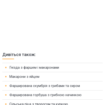
Дивіться також:
Гнізда з фаршем і макаронами
Макарони з яйцем
Фарширована скумбрія з грибами та сиром
Фарширована горбуша з грибною начинкою
Сільська піца з творогом та куркою