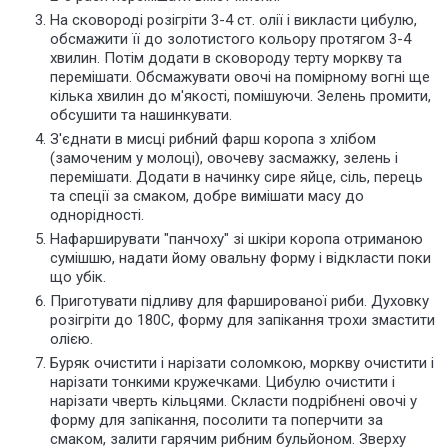
На сковороді розігріти 3-4 ст. олії і викласти цибулю,
обсмажити її до золотистого кольору протягом 3-4
хвилин. Потім додати в сковороду терту моркву та
перемішати. Обсмажувати овочі на помірному вогні ще
кілька хвилин до м'якості, помішуючи. Зелень промити,
обсушити та нашинкувати.
З'єднати в мисці рибний фарш коропа з хлібом
(замоченим у молоці), овочеву засмажку, зелень і
перемішати. Додати в начинку сире яйце, сіль, перець
та спеції за смаком, добре вимішати масу до
однорідності.
Нафарширувати "панчоху" зі шкіри коропа отриманою
сумішшю, надати йому овальну форму і відкласти поки
що убік.
Приготувати підливу для фаршированої риби. Духовку
розігріти до 180С, форму для запікання трохи змастити
олією.
Буряк очистити і нарізати соломкою, моркву очистити і
нарізати тонкими кружечками. Цибулю очистити і
нарізати чверть кільцями. Скласти подрібнені овочі у
форму для запікання, посолити та поперчити за
смаком, залити гарячим рибним бульйоном. Зверху