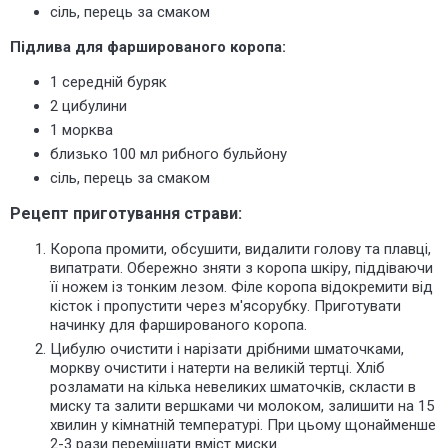
сіль, перець за смаком
Підлива для фаршированого коропа:
1 середній буряк
2 цибулини
1 морква
близько 100 мл рибного бульйону
сіль, перець за смаком
Рецепт приготування страви:
Коропа промити, обсушити, видалити голову та плавці,
випатрати. Обережно зняти з коропа шкіру, піддіваючи
її ножем із тонким лезом. Філе коропа відокремити від
кісток і пропустити через м'ясорубку. Приготувати
начинку для фаршированого коропа.
Цибулю очистити і нарізати дрібними шматочками,
моркву очистити і натерти на великій тертці. Хліб
розламати на кілька невеликих шматочків, скласти в
миску та залити вершками чи молоком, залишити на 15
хвилин у кімнатній температурі. При цьому щонайменше
2-3 рази перемішати вміст миски.