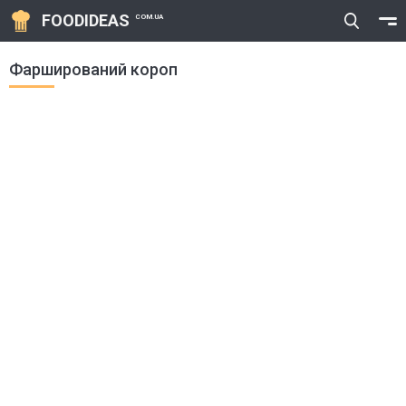
FOODIDEAS
COM.UA
Фарширований короп