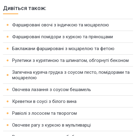
Дивіться також:
Фаршировані овочі з індичкою та моцарелою
Фаршировані помідори з куркою та прянощами
Баклажани фаршировані з моцарелою та фетою
Рулетики з курятиною та шпинатом, обгорнуті беконом
Запечена куряча грудка з соусом песто, помідорами та
моцарелою
Овочева лазання з соусом бешамель
Креветки в соусі з білого вина
Равіолі з лососем та творогом
Овочеве рагу з куркою в мультиварці