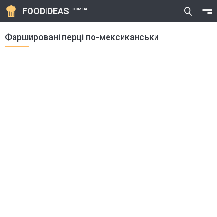
FOODIDEAS
COM.UA
Фаршировані перці по-мексиканськи