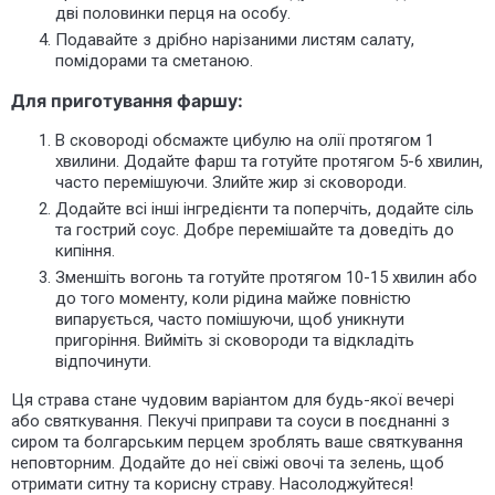
дві половинки перця на особу.
Подавайте з дрібно нарізаними листям салату,
помідорами та сметаною.
Для приготування фаршу:
В сковороді обсмажте цибулю на олії протягом 1
хвилини. Додайте фарш та готуйте протягом 5-6 хвилин,
часто перемішуючи. Злийте жир зі сковороди.
Додайте всі інші інгредієнти та поперчіть, додайте сіль
та гострий соус. Добре перемішайте та доведіть до
кипіння.
Зменшіть вогонь та готуйте протягом 10-15 хвилин або
до того моменту, коли рідина майже повністю
випарується, часто помішуючи, щоб уникнути
пригоріння. Вийміть зі сковороди та відкладіть
відпочинути.
Ця страва стане чудовим варіантом для будь-якої вечері
або святкування. Пекучі приправи та соуси в поєднанні з
сиром та болгарським перцем зроблять ваше святкування
неповторним. Додайте до неї свіжі овочі та зелень, щоб
отримати ситну та корисну страву. Насолоджуйтеся!