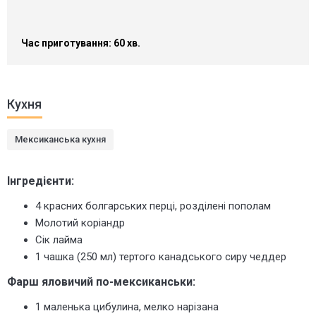
Час приготування: 60 хв.
Кухня
Мексиканська кухня
Інгредієнти:
4 красних болгарських перці, розділені пополам
Молотий коріандр
Сік лайма
1 чашка (250 мл) тертого канадського сиру чеддер
Фарш яловичий по-мексиканськи:
1 маленька цибулина, мелко нарізана