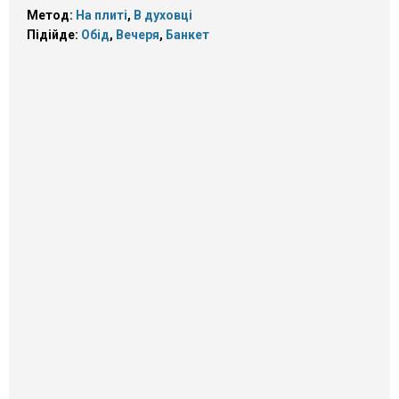
Метод:
На плиті
,
В духовці
Підійде:
Обід
,
Вечеря
,
Банкет