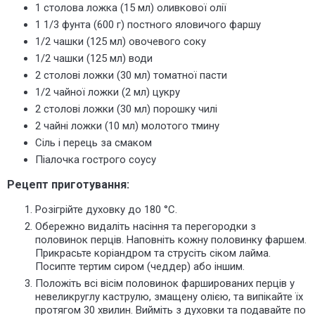
1 столова ложка (15 мл) оливкової олії
1 1/3 фунта (600 г) постного яловичого фаршу
1/2 чашки (125 мл) овочевого соку
1/2 чашки (125 мл) води
2 столові ложки (30 мл) томатної пасти
1/2 чайної ложки (2 мл) цукру
2 столові ложки (30 мл) порошку чилі
2 чайні ложки (10 мл) молотого тмину
Сіль і перець за смаком
Піалочка гострого соусу
Рецепт приготування:
Розігрійте духовку до 180 °C.
Обережно видаліть насіння та перегородки з
половинок перців. Наповніть кожну половинку фаршем.
Прикрасьте коріандром та струсіть сіком лайма.
Посипте тертим сиром (чеддер) або іншим.
Положіть всі вісім половинок фаршированих перців у
невеликруглу каструлю, змащену олією, та випікайте їх
протягом 30 хвилин. Вийміть з духовки та подавайте по