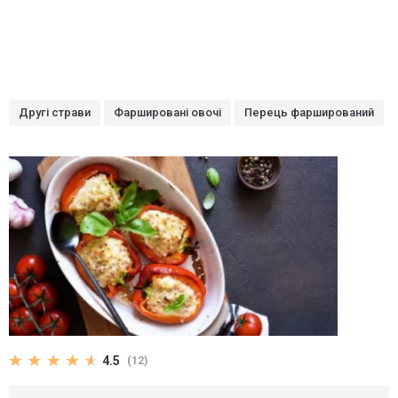
Другі страви
Фаршировані овочі
Перець фарширований
4.5
(12)