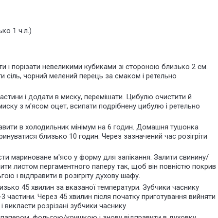
о 1 ч.л.)
и і порізати невеликими кубиками зі стороною близько 2 см.
и сіль, чорний мелений перець за смаком і ретельно
астини і додати в миску, перемішати. Цибулю очистити й
миску з м'ясом оцет, всипати подрібнену цибулю і ретельно
авити в холодильник мінімум на 6 годин. Домашня тушонка
инуватися близько 10 годин. Через зазначений час розігріти
сти мариноване м'ясо у форму для запікання. Залити свинину/
ити листом пергаментного паперу так, щоб він повністю покрив
ою і відправити в розігріту духову шафу.
зько 45 хвилин за вказаної температури. Зубчики часнику
3 частини. Через 45 хвилин після початку приготування вийняти
і викласти розрізані зубчики часнику.
папером, фольгою/кришкою і знову відправити в духовку.