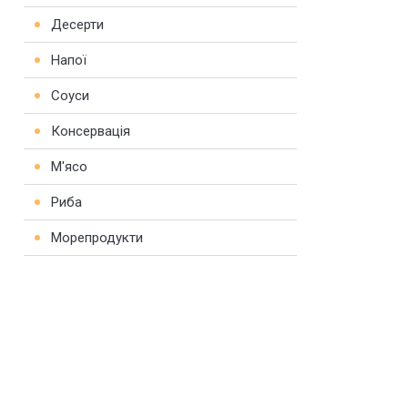
Десерти
Напої
Соуси
Консервація
М'ясо
Риба
Морепродукти