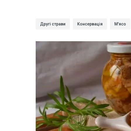
Другі страви
Консервація
М'ясо