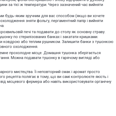
ини за тієї ж температури. Через зазначений час вийняти
ами будь-яким зручним для вас способом (якщо ви хочете
 охолодження зняти фольгу, пергаментний папір і вийняти
на.
ікрохвильовій печі та подавати до столу як основну страву.
ушонку по стерилізованих банках і закатати кришками.
ти ковдрою або теплим рушником. Залишити банки з тушонкою
повного охолодження.
 темне прохолодне місце. Домашня тушонка зберігається
ігання. Можна подавати тушонку в гарячому вигляді або
арного мистецтва. Її неповторний смак і аромат просто
го рецепта полягає в тому, що ви самі контролюєте якість і
о від місцевого фермера або навіть використовувати органічну