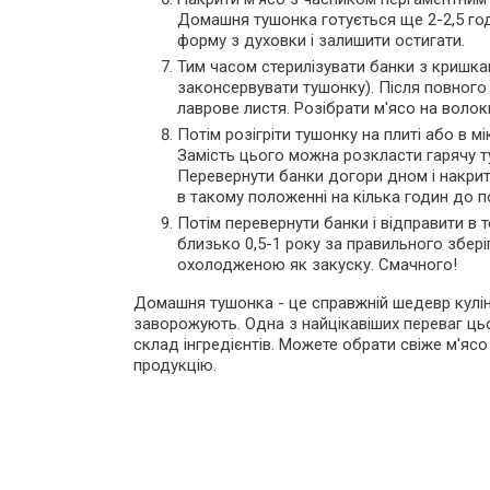
Домашня тушонка готується ще 2-2,5 год
форму з духовки і залишити остигати.
Тим часом стерилізувати банки з кришк
законсервувати тушонку). Після повного
лаврове листя. Розібрати м'ясо на волок
Потім розігріти тушонку на плиті або в м
Замість цього можна розкласти гарячу т
Перевернути банки догори дном і накри
в такому положенні на кілька годин до 
Потім перевернути банки і відправити в
близько 0,5-1 року за правильного збер
охолодженою як закуску. Смачного!
Домашня тушонка - це справжній шедевр кулін
заворожують. Одна з найцікавіших переваг цьо
склад інгредієнтів. Можете обрати свіже м'яс
продукцію.