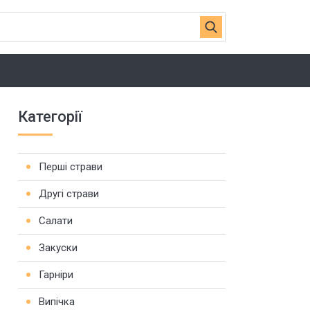
Категорії
Перші страви
Другі страви
Салати
Закуски
Гарніри
Випічка