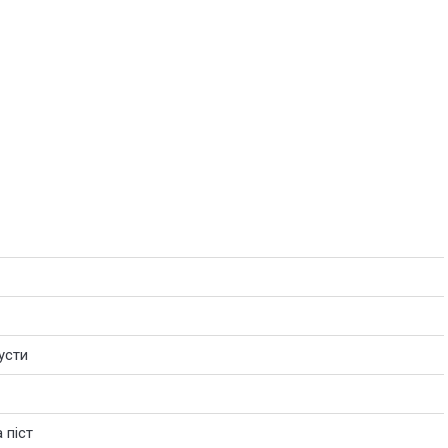
усти
 піст