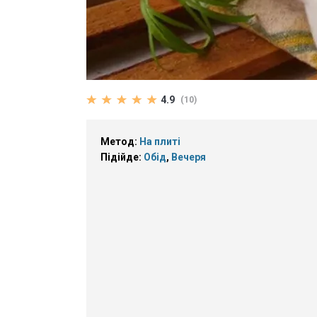
4.9
(10)
Метод:
На плиті
Підійде:
Обід
,
Вечеря