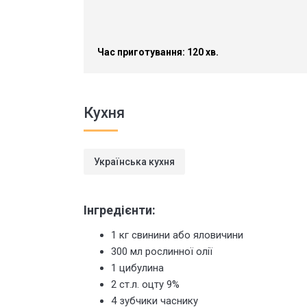
Час приготування: 120 хв.
Кухня
Українська кухня
Інгредієнти:
1 кг свинини або яловичини
300 мл рослинної олії
1 цибулина
2 ст.л. оцту 9%
4 зубчики часнику