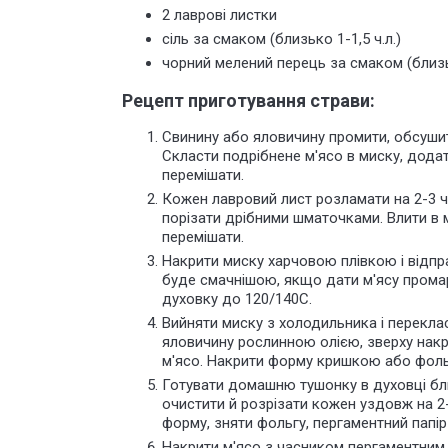
2 лаврові листки
сіль за смаком (близько 1-1,5 ч.л.)
чорний мелений перець за смаком (близьк
Рецепт приготування страви:
Свинину або яловичину промити, обсушит
Скласти подрібнене м'ясо в миску, додат
перемішати.
Кожен лавровий лист розламати на 2-3 ч
порізати дрібними шматочками. Влити в 
перемішати.
Накрити миску харчовою плівкою і відпр
буде смачнішою, якщо дати м'ясу промар
духовку до 120/140С.
Вийняти миску з холодильника і перекла
яловичину рослинною олією, зверху накр
м'ясо. Накрити форму кришкою або фольг
Готувати домашню тушонку в духовці бли
очистити й розрізати кожен уздовж на 2-
форму, зняти фольгу, пергаментний папір 
Накрити м'ясо з часником пергаментним 