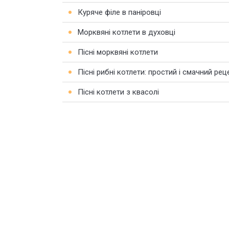
Куряче філе в паніровці
Морквяні котлети в духовці
Пісні морквяні котлети
Пісні рибні котлети: простий і смачний рец
Пісні котлети з квасолі