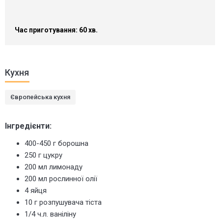
Час приготування: 60 хв.
Кухня
Європейська кухня
Інгредієнти:
400-450 г борошна
250 г цукру
200 мл лимонаду
200 мл рослинної олії
4 яйця
10 г розпушувача тіста
1/4 ч.л. ваніліну