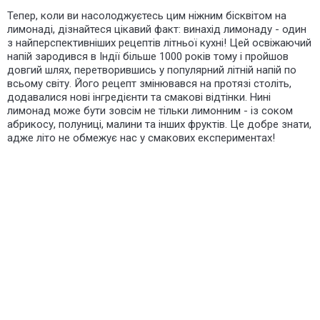
Тепер, коли ви насолоджуєтесь цим ніжним бісквітом на
лимонаді, дізнайтеся цікавий факт:
винахід
лимонаду - один
з найперспективніших рецептів літньої кухні! Цей освіжаючий
напій зародився в Індії більше 1000 років тому і пройшов
довгий шлях, перетворившись у популярний літній напій по
всьому світу. Його рецепт змінювався на протязі століть,
додавалися нові інгредієнти та смакові відтінки. Нині
лимонад може бути зовсім не тільки лимонним - із соком
абрикосу, полуниці, малини та інших фруктів. Це добре знати,
адже літо не обмежує нас у смакових експериментах!