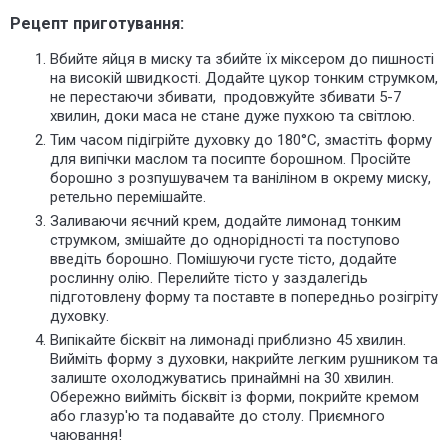
Рецепт приготування:
Вбийте яйця в миску та збийте їх міксером до пишності
на високій швидкості. Додайте цукор тонким струмком,
не перестаючи збивати, продовжуйте збивати 5-7
хвилин, доки маса не стане дуже пухкою та світлою.
Тим часом підігрійте духовку до 180°C, змастіть форму
для випічки маслом та посипте борошном. Просійте
борошно з розпушувачем та ваніліном в окрему миску,
ретельно перемішайте.
Заливаючи яєчний крем, додайте лимонад тонким
струмком, змішайте до однорідності та поступово
введіть борошно. Помішуючи густе тісто, додайте
рослинну олію. Перелийте тісто у заздалегідь
підготовлену форму та поставте в попередньо розігріту
духовку.
Випікайте бісквіт на лимонаді приблизно 45 хвилин.
Вийміть форму з духовки, накрийте легким рушником та
залиште охолоджуватись принаймні на 30 хвилин.
Обережно вийміть бісквіт із форми, покрийте кремом
або глазур'ю та подавайте до столу. Приємного
чаювання!