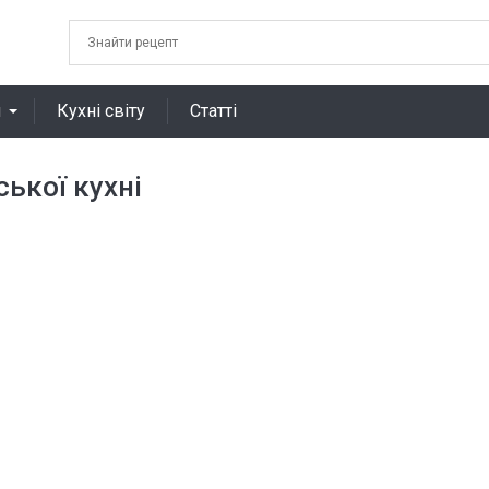
я
Кухні світу
Статті
ької кухні