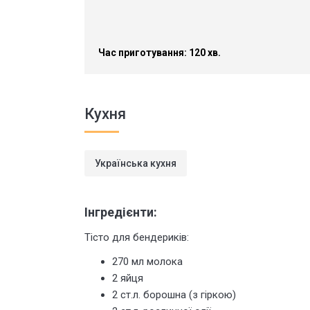
Час приготування: 120 хв.
Кухня
Українська кухня
Інгредієнти:
Тісто для бендериків:
270 мл молока
2 яйця
2 ст.л. борошна (з гіркою)