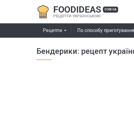
FOODIDEAS
COM.UA
РЕЦЕПТИ УКРАЇНСЬКОЮ
Рецепти
По способу приготуванн
Бендерики: рецепт українс