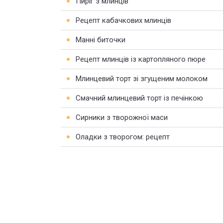
Пиріг з млинців
Рецепт кабачкових млинців
Манні биточки
Рецепт млинців із картопляного пюре
Млинцевий торт зі згущеним молоком
Смачний млинцевий торт із печінкою
Сирники з творожної маси
Оладки з творогом: рецепт