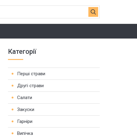
Категорії
Перші страви
Другі страви
Салати
Закуски
Гарніри
Випічка