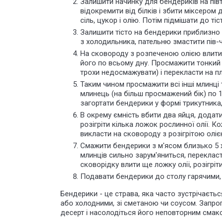
Залишити начинку для бендериків на півт
відокремити від білків і збити міксером 
сіль, цукор і олію. Потім підмішати до т
Залишити тісто на бендерики приблизно 
з холодильника, пательню змастити пів-ч.
На сковороду з розпеченою олією влити 
його по всьому дну. Просмажити тонкий 
трохи недосмажувати) і перекласти на пл
Таким чином просмажити всі інші млинці 
млинець (на більш просмажений бік) по 1-
загортати бендерики у формі трикутника,
В окрему ємність вбити два яйця, додати
розігріти кілька ложок рослинної олії. К
викласти на сковороду з розігрітою оліє
Смажити бендерики з м'ясом близько 5 х
млинців сильно зарум'яниться, перекласт
сковорідку влити ще ложку олії, розігріт
Подавати бендерики до столу гарячими,
Бендерики - це страва, яка часто зустрічаєть
або холодними, зі сметаною чи соусом. Запро
десерт і насолодіться його неповторним смак