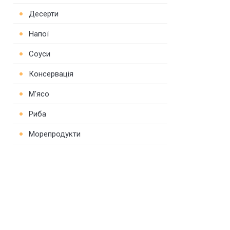
Десерти
Напої
Соуси
Консервація
М'ясо
Риба
Морепродукти