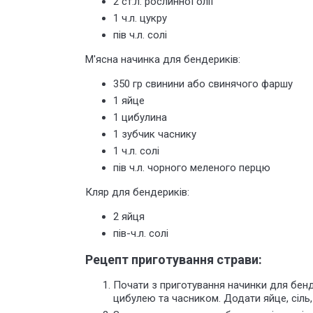
2 ст.л. рослинної олії
1 ч.л. цукру
пів ч.л. солі
М'ясна начинка для бендериків:
350 гр свинини або свинячого фаршу
1 яйце
1 цибулина
1 зубчик часнику
1 ч.л. солі
пів ч.л. чорного меленого перцю
Кляр для бендериків:
2 яйця
пів-ч.л. солі
Рецепт приготування страви:
Почати з приготування начинки для бенде
цибулею та часником. Додати яйце, сіль,