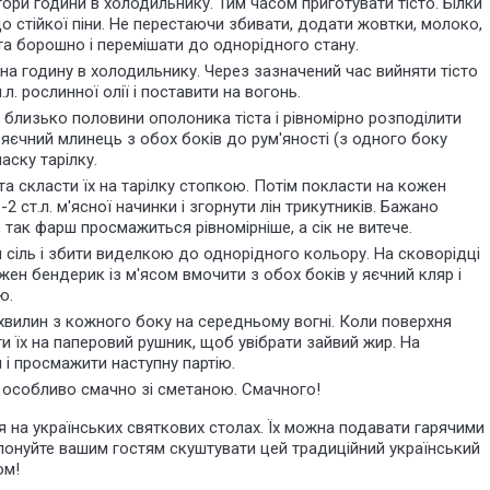
ори години в холодильнику. Тим часом приготувати тісто. Білки
до стійкої піни. Не перестаючи збивати, додати жовтки, молоко,
іста борошно і перемішати до однорідного стану.
на годину в холодильнику. Через зазначений час вийняти тісто
л. рослинної олії і поставити на вогонь.
близько половини ополоника тіста і рівномірно розподілити
яєчний млинець з обох боків до рум'яності (з одного боку
аску тарілку.
та скласти їх на тарілку стопкою. Потім покласти на кожен
2 ст.л. м'ясної начинки і згорнути лін трикутників. Бажано
 так фарш просмажиться рівномірніше, а сік не витече.
 сіль і збити виделкою до однорідного кольору. На сковорідці
ожен бендерик із м'ясом вмочити з обох боків у яєчний кляр і
ю.
вилин з кожного боку на середньому вогні. Коли поверхня
и їх на паперовий рушник, щоб увібрати зайвий жир. На
и і просмажити наступну партію.
 особливо смачно зі сметаною. Смачного!
ся на українських святкових столах. Їх можна подавати гарячими
понуйте вашим гостям скуштувати цей традиційний український
ом!