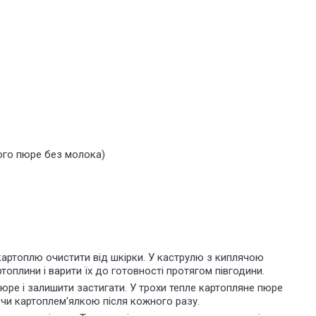
ного пюре без молока)
 картоплю очистити від шкірки. У каструлю з киплячою
оплини і варити їх до готовності протягом півгодини.
юре і залишити застигати. У трохи тепле картопляне пюре
чи картоплем'ялкою після кожного разу.