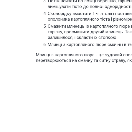
Потім всипати по ложці борошно, гарнен
вимішувати тісто до повної однорідності
Сковорідку змастити 1 ч. л. олії і поста
ополоника картопляного тіста і рівномір
Смажити млинець із картопляного пюре п
тарілку, просмажити другий млинець. Та
залишилося, і скласти їх стопкою.
Млинці з картопляного пюре смачні і в т
Млинці з картопляного пюре - це чудовий спо
перетворюються на смачну та ситну страву, як