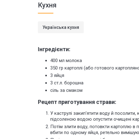
Кухня
Українська кухня
Інгредієнти:
400 мл молока
350 гр картоплі (або готового картопля
3 яйця
3 ст.л. борошна
сіль за смаком
Рецепт приготування страви:
У каструлі закип'ятити воду й посолити,
підсоленою водою опустити очищені карт
Потім злити воду, потовкти картоплю в п
вбити по одному яйця, ретельно вимішую