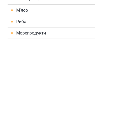
М'ясо
Риба
Морепродукти