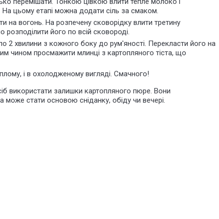
ько перемішати. Тонкою цівкою влити тепле молоко і
. На цьому етапі можна додати сіль за смаком.
вити на вогонь. На розпечену сковорідку влити третину
но розподілити його по всій сковороді.
о 2 хвилини з кожного боку до рум'яності. Перекласти його на
ким чином просмажити млинці з картопляного тіста, що
еплому, і в охолодженому вигляді. Смачного!
сіб використати залишки картопляного пюре. Вони
а може стати основою сніданку, обіду чи вечері.