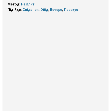
Метод:
На плиті
Підійде:
Сніданок
,
Обід
,
Вечеря
,
Перекус