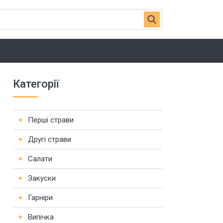
Категорії
Перші страви
Другі страви
Салати
Закуски
Гарніри
Випічка