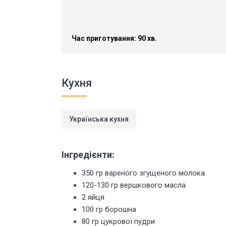
Час приготування: 90 хв.
Кухня
Українська кухня
Інгредієнти:
350 гр вареного згущеного молока
120-130 гр вершкового масла
2 яйця
100 гр борошна
80 гр цукрової пудри