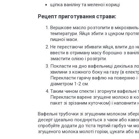
щіпка ваніліну та меленої кориці
Рецепт приготування страви:
Вершкове масло розтопити в мікрохвильов
температури. Яйця збити з цукром протяг
пишної маси.
Не перестаючи збивати яйця, влити до н
ввести в отриману масу борошно з ваніл
змастити олією і розігріти.
Покласти на дно вафельниці декілька ло
хвилини з кожного боку на газу (в елект
Перекласти гарячу вафлю на поверхню і 
діаметром 1-2 см.
Таким чином спекти і згорнути вафельні 
Перекласти варене згущене молоко в ко
пакет зі зрізаним куточком) і наповнит
Вафельні трубочки зі згущеним молоком зберіг
десерт ідеально поєднується з чаєм або каво
спробуйте додати до тіста тертий гарбуз чи 
згущеного молока молоті горіхи, цукати або ва