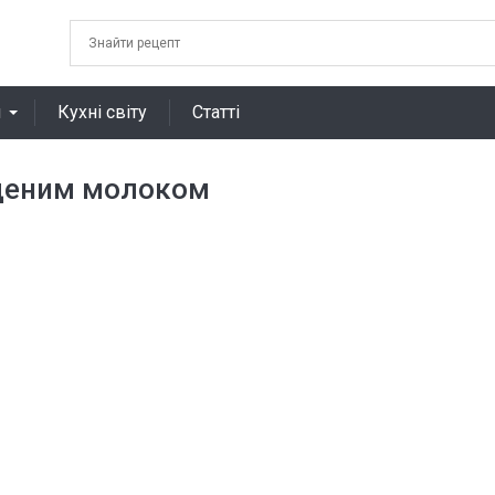
я
Кухні світу
Статті
ущеним молоком