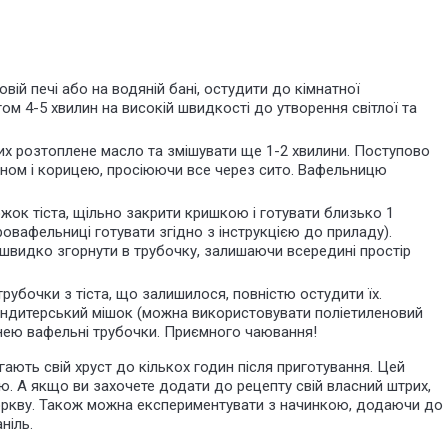
ій печі або на водяній бані, остудити до кімнатної
ом 4-5 хвилин на високій швидкості до утворення світлої та
их розтоплене масло та змішувати ще 1-2 хвилини. Поступово
іном і корицею, просіюючи все через сито. Вафельницю
жок тіста, щільно закрити кришкою і готувати близько 1
ровафельниці готувати згідно з інструкцією до приладу).
швидко згорнути в трубочку, залишаючи всередині простір
трубочки з тіста, що залишилося, повністю остудити їх.
ндитерський мішок (можна використовувати поліетиленовий
и нею вафельні трубочки. Приємного чаювання!
ають свій хруст до кількох годин після приготування. Цей
ю. А якщо ви захочете додати до рецепту свій власний штрих,
моркву. Також можна експериментувати з начинкою, додаючи до
ніль.