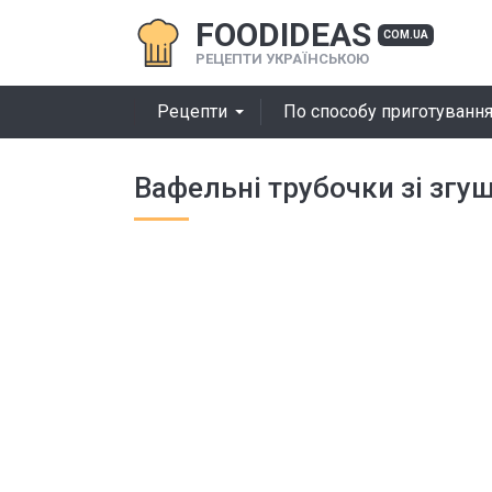
FOODIDEAS
COM.UA
РЕЦЕПТИ УКРАЇНСЬКОЮ
Рецепти
По способу приготуванн
Вафельні трубочки зі зг