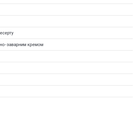
десерту
яно-заварним кремом