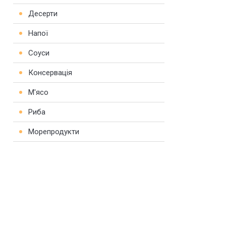
Десерти
Напої
Соуси
Консервація
М'ясо
Риба
Морепродукти