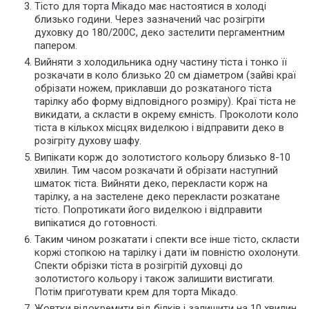
Тісто для торта Мікадо має настоятися в холоді
близько години. Через зазначений час розігріти
духовку до 180/200С, деко застелити пергаментним
папером.
Вийняти з холодильника одну частину тіста і тонко її
розкачати в коло близько 20 см діаметром (зайві краї
обрізати ножем, приклавши до розкатаного тіста
тарілку або форму відповідного розміру). Краї тіста не
викидати, а скласти в окрему ємність. Проколоти коло
тіста в кількох місцях виделкою і відправити деко в
розігріту духову шафу.
Випікати корж до золотистого кольору близько 8-10
хвилин. Тим часом розкачати й обрізати наступний
шматок тіста. Вийняти деко, перекласти корж на
тарілку, а на застелене деко перекласти розкатане
тісто. Попротикати його виделкою і відправити
випікатися до готовності.
Таким чином розкатати і спекти все інше тісто, скласти
коржі стопкою на тарілку і дати їм повністю охолонути.
Спекти обрізки тіста в розігрітій духовці до
золотистого кольору і також залишити вистигати.
Потім приготувати крем для торта Мікадо.
Жовтки відокремити від білків і залишити на 10 хвилин