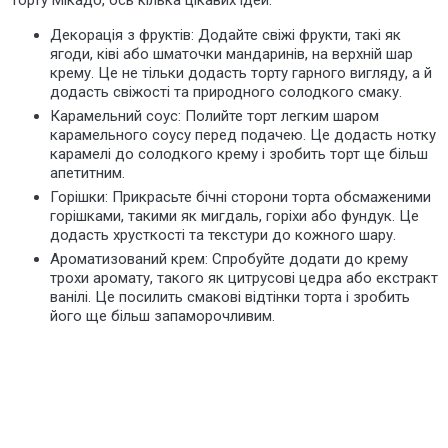
Декорація з фруктів: Додайте свіжі фрукти, такі як
ягоди, ківі або шматочки мандаринів, на верхній шар
крему. Це не тільки додасть торту гарного вигляду, а й
додасть свіжості та природного солодкого смаку.
Карамельний соус: Полийте торт легким шаром
карамельного соусу перед подачею. Це додасть нотку
карамелі до солодкого крему і зробить торт ще більш
апетитним.
Горішки: Прикрасьте бічні сторони торта обсмаженими
горішками, такими як мигдаль, горіхи або фундук. Це
додасть хрусткості та текстури до кожного шару.
Ароматизований крем: Спробуйте додати до крему
трохи аромату, такого як цитрусові цедра або екстракт
ванілі. Це посилить смакові відтінки торта і зробить
його ще більш запаморочливим.