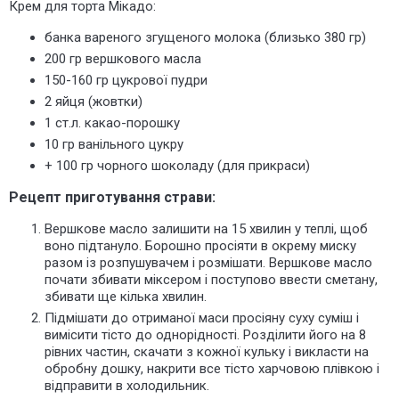
Крем для торта Мікадо:
банка вареного згущеного молока (близько 380 гр)
200 гр вершкового масла
150-160 гр цукрової пудри
2 яйця (жовтки)
1 ст.л. какао-порошку
10 гр ванільного цукру
+ 100 гр чорного шоколаду (для прикраси)
Рецепт приготування страви:
Вершкове масло залишити на 15 хвилин у теплі, щоб
воно підтануло. Борошно просіяти в окрему миску
разом із розпушувачем і розмішати. Вершкове масло
почати збивати міксером і поступово ввести сметану,
збивати ще кілька хвилин.
Підмішати до отриманої маси просіяну суху суміш і
вимісити тісто до однорідності. Розділити його на 8
рівних частин, скачати з кожної кульку і викласти на
обробну дошку, накрити все тісто харчовою плівкою і
відправити в холодильник.