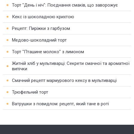
Торт "День і ніч": Поєднання смаків, що заворожує
Кекс із шоколадною крихтою
Рецепт: Пиріжки з гарбузом
Медово-шоколадний торт
Торт "Пташине молоко" з лимоном
Житній хліб у мультиварці: Секрети смачної та ароматної
випічки
Смачний рецепт мармурового кексу в мультиварці
Трюфельний торт
Ватрушки з повидлом: рецепт, який тане в роті