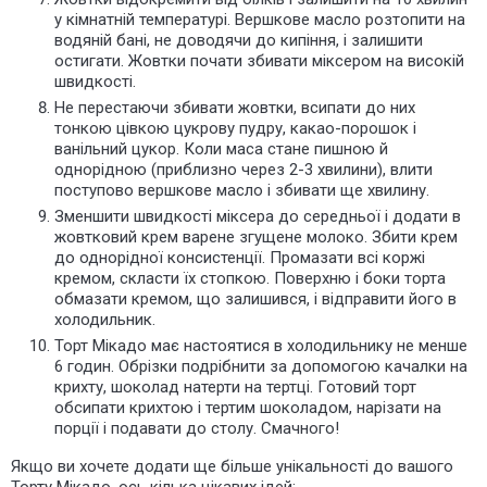
у кімнатній температурі. Вершкове масло розтопити на
водяній бані, не доводячи до кипіння, і залишити
остигати. Жовтки почати збивати міксером на високій
швидкості.
Не перестаючи збивати жовтки, всипати до них
тонкою цівкою цукрову пудру, какао-порошок і
ванільний цукор. Коли маса стане пишною й
однорідною (приблизно через 2-3 хвилини), влити
поступово вершкове масло і збивати ще хвилину.
Зменшити швидкості міксера до середньої і додати в
жовтковий крем варене згущене молоко. Збити крем
до однорідної консистенції. Промазати всі коржі
кремом, скласти їх стопкою. Поверхню і боки торта
обмазати кремом, що залишився, і відправити його в
холодильник.
Торт Мікадо має настоятися в холодильнику не менше
6 годин. Обрізки подрібнити за допомогою качалки на
крихту, шоколад натерти на тертці. Готовий торт
обсипати крихтою і тертим шоколадом, нарізати на
порції і подавати до столу. Смачного!
Якщо ви хочете додати ще більше унікальності до вашого
Торту Мікадо, ось кілька цікавих ідей: