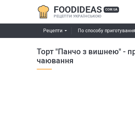
FOODIDEAS
COM.UA
РЕЦЕПТИ УКРАЇНСЬКОЮ
Рецепти
По способу приготуванн
Торт "Панчо з вишнею" - 
чаювання