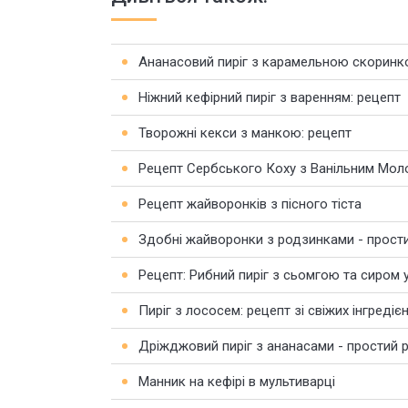
Ананасовий пиріг з карамельною скорин
Ніжний кефірний пиріг з варенням: рецепт
Творожні кекси з манкою: рецепт
Рецепт Сербського Коху з Ванільним Мо
Рецепт жайворонків з пісного тіста
Здобні жайворонки з родзинками - прости
Рецепт: Рибний пиріг з сьомгою та сиром 
Пиріг з лососем: рецепт зі свіжих інгредієн
Дріжджовий пиріг з ананасами - простий 
Манник на кефірі в мультиварці