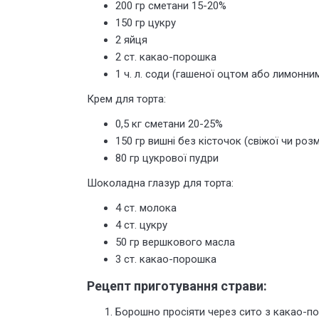
200 гр сметани 15-20%
150 гр цукру
2 яйця
2 ст. какао-порошка
1 ч. л. соди (гашеної оцтом або лимонни
Крем для торта:
0,5 кг сметани 20-25%
150 гр вишні без кісточок (свіжої чи ро
80 гр цукрової пудри
Шоколадна глазур для торта:
4 ст. молока
4 ст. цукру
50 гр вершкового масла
3 ст. какао-порошка
Рецепт приготування страви:
Борошно просіяти через сито з какао-по