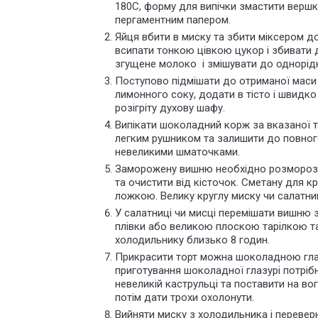
180С, форму для випічки змастити верш
пергаментним папером.
Яйця вбити в миску та збити міксером до
всипати тонкою цівкою цукор і збивати 
згущене молоко і змішувати до однорідн
Поступово підмішати до отриманої маси
лимонного соку, додати в тісто і швидко 
розігріту духову шафу.
Випікати шоколадний корж за вказаної т
легким рушником та залишити до повного 
невеликими шматочками.
Заморожену вишню необхідно розморозити
та очистити від кісточок. Сметану для 
ложкою. Велику круглу миску чи салатн
У салатниці чи мисці перемішати вишню 
плівки або великою плоскою тарілкою т
холодильнику близько 8 годин.
Прикрасити торт можна шоколадною гла
приготування шоколадної глазурі потрібно
невеликій каструльці та поставити на вог
потім дати трохи охолонути.
Вийняти миску з холодильника і переверну