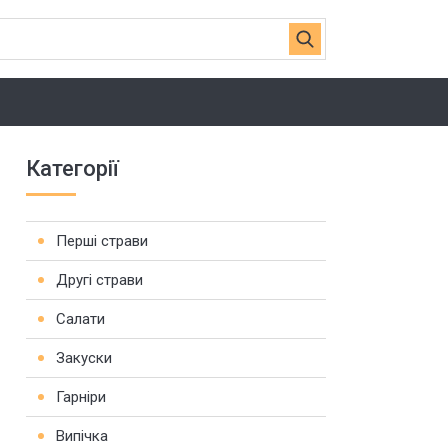
Категорії
Перші страви
Другі страви
Салати
Закуски
Гарніри
Випічка