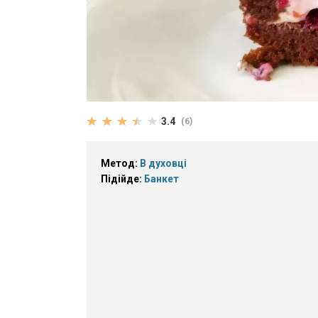
3.4
(6)
Метод:
В духовці
Підійде:
Банкет