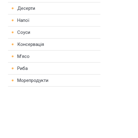
Десерти
Напої
Соуси
Консервація
М'ясо
Риба
Морепродукти