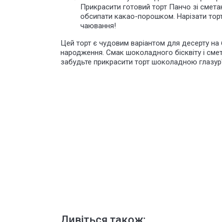
Прикрасити готовий торт Панчо зі смет
обсипати какао-порошком. Нарізати тор
чаювання!
Цей торт є чудовим варіантом для десерту на 
народження. Смак шоколадного бісквіту і сме
забудьте прикрасити торт шоколадною глазур
Дивіться також: