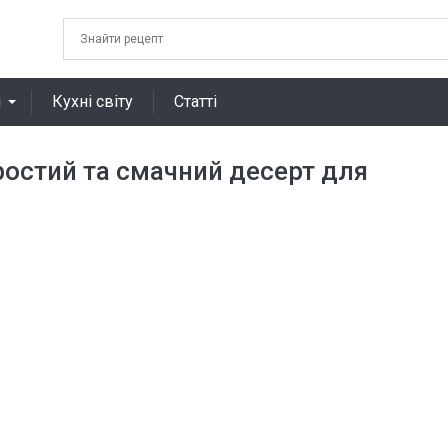
я
Кухні світу
Статті
простий та смачний десерт для