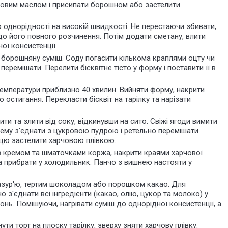
ковим маслом і присипати борошном або застелити
 однорідності на високій швидкості. Не перестаючи збивати,
до його повного розчинення. Потім додати сметану, влити
ої консистенції.
 борошняну суміш. Соду погасити кількома краплями оцту чи
перемішати. Перелити бісквітне тісто у форму і поставити її в
емператури приблизно 40 хвилин. Вийняти форму, накрити
остигання. Перекласти бісквіт на тарілку та нарізати
 та злити від соку, відкинувши на сито. Свіжі ягоди вимити
крему з'єднати з цукровою пудрою і ретельно перемішати
ицю застелити харчовою плівкою.
з кремом та шматочками коржа, накрити краями харчової
а прибрати у холодильник. Панчо з вишнею настояти у
зур'ю, тертим шоколадом або порошком какао. Для
 з'єднати всі інгредієнти (какао, олію, цукор та молоко) у
онь. Помішуючи, нагрівати суміш до однорідної консистенції, а
ти торт на плоску тарілку, зверху зняти харчову плівку.