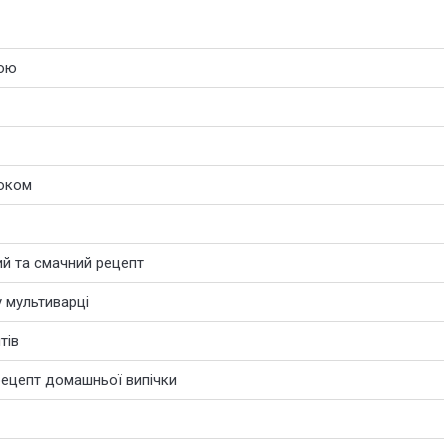
кою
локом
й та смачний рецепт
у мультиварці
тів
рецепт домашньої випічки