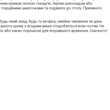
анним кремом теплою глазур'ю, тертим шоколадом або
т порційними шматочками та подавати до столу. Приємного
будь-який захід, будь то вечірка, сімейне чаювання чи день
танного крему з ягодами вишні сподобається всім гостям. Не
'ю або какао-порошком для яскравішого враження. Смачного!