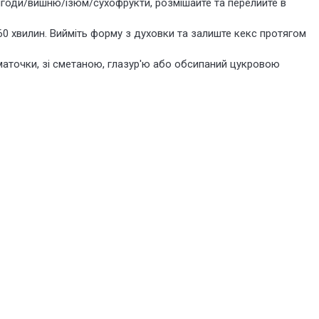
ягоди/вишню/ізюм/сухофрукти, розмішайте та перелийте в
60 хвилин. Вийміть форму з духовки та залиште кекс протягом
шматочки, зі сметаною, глазур'ю або обсипаний цукровою