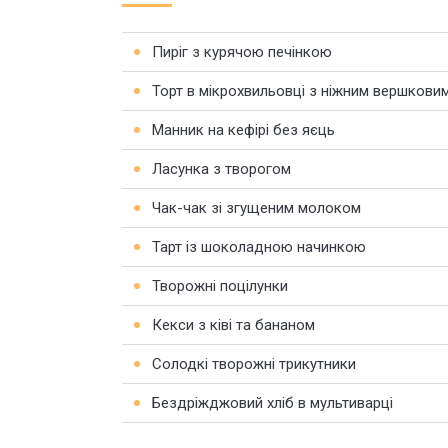
Пиріг з курячою печінкою
Торт в мікрохвильовці з ніжним вершкови
Манник на кефірі без яєць
Ласунка з творогом
Чак-чак зі згущеним молоком
Тарт із шоколадною начинкою
Творожні поцілунки
Кекси з ківі та бананом
Солодкі творожні трикутники
Бездріжджовий хліб в мультиварці