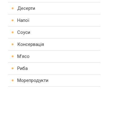
Десерти
Напої
Соуси
Консервація
М'ясо
Риба
Морепродукти