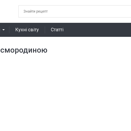
я
Кухні світу
Статті
ю смородиною