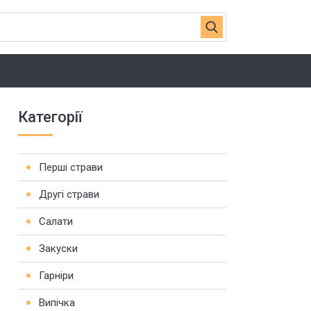
Категорії
Перші страви
Другі страви
Салати
Закуски
Гарніри
Випічка