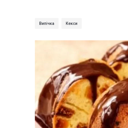
Випічка
Кекси