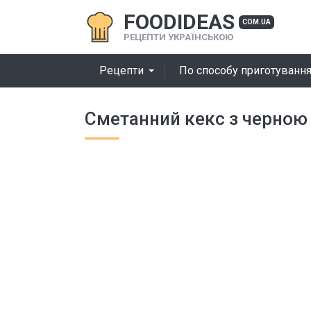
FOODIDEAS
COM.UA
РЕЦЕПТИ УКРАЇНСЬКОЮ
Рецепти
По способу приготуванн
Сметанний кекс з черно