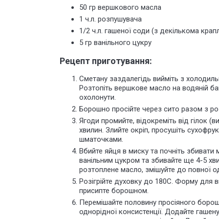
50 гр вершкового масла
1 ч.л. розпушувача
1/2 ч.л. гашеної соди (з декількома крап
5 гр ванільного цукру
Рецепт приготування:
Сметану заздалегідь вийміть з холодильн
Розтопіть вершкове масло на водяній бан
охолонути.
Борошно просійте через сито разом з ро
Ягоди промийте, відокреміть від гілок (
хвилин. Злийте окріп, просушіть сухофру
шматочками.
Вбийте яйця в миску та почніть збивати
ванільним цукром та збивайте ще 4-5 хв
розтоплене масло, змішуйте до повної о
Розігрійте духовку до 180С. Форму для 
присипте борошном.
Перемішайте половину просіяного борошн
однорідної консистенції. Додайте гашен