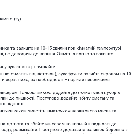
лями оцту)
ика та залиште на 10-15 хвилин при кімнатній температурі.
і, не доводячи до кипіння. Зніміть з вогню та залиште
зпушувачем та розмішайте.
вишню очистіть від кісточок), сухофрукти залийте окропом на 10
кти серветкою, за необхідності – поріжте невеликими
 міксером. Тонкою цівкою додайте до яєчної маси цукор з
илин до пишності. Поступово додайте збиту сметану та
днорідності.
випічки кексів змастіть шматочком вершкового масла та
а до тіста та збийте міксером на низькій швидкості до
у соду, розмішайте. Поступово додавайте залишок борошна з