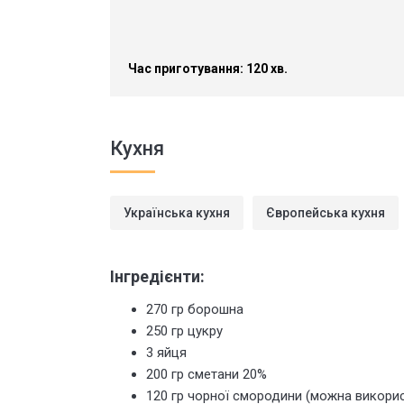
Час приготування: 120 хв.
Кухня
Українська кухня
Європейська кухня
Інгредієнти:
270 гр борошна
250 гр цукру
3 яйця
200 гр сметани 20%
120 гр чорної смородини (можна викорис