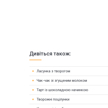
Дивіться також:
Ласунка з творогом
Чак-чак зі згущеним молоком
Тарт із шоколадною начинкою
Творожні поцілунки