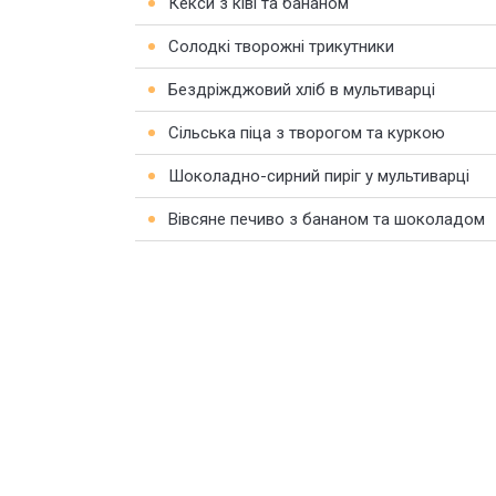
Кекси з ківі та бананом
Солодкі творожні трикутники
Бездріжджовий хліб в мультиварці
Сільська піца з творогом та куркою
Шоколадно-сирний пиріг у мультиварці
Вівсяне печиво з бананом та шоколадом