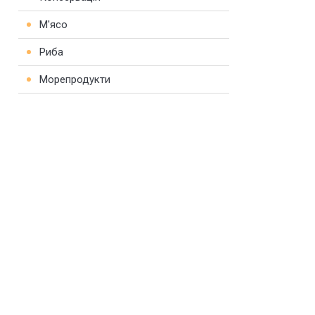
М'ясо
Риба
Морепродукти