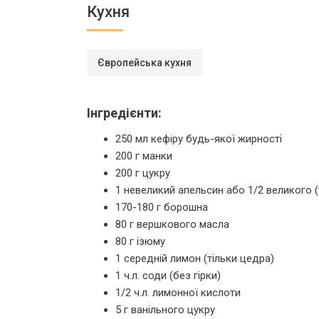
Кухня
Європейська кухня
Інгредієнти:
250 мл кефіру будь-якої жирності
200 г манки
200 г цукру
1 невеликий апельсин або 1/2 великого (
170-180 г борошна
80 г вершкового масла
80 г ізюму
1 середній лимон (тільки цедра)
1 ч.л. соди (без гірки)
1/2 ч.л. лимонної кислоти
5 г ванільного цукру