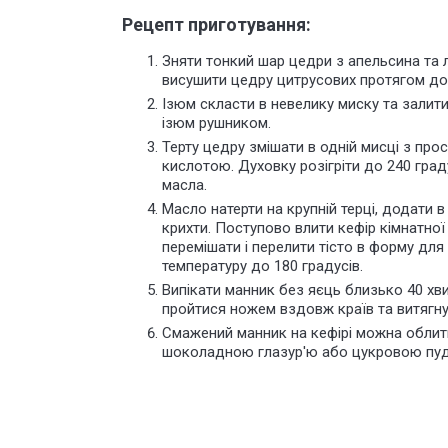
Рецепт приготування:
Зняти тонкий шар цедри з апельсина та
висушити цедру цитрусових протягом доб
Ізюм скласти в невелику миску та залит
ізюм рушником.
Терту цедру змішати в одній мисці з пр
кислотою. Духовку розігріти до 240 гра
масла.
Масло натерти на крупній терці, додати
крихти. Поступово влити кефір кімнатної
перемішати і перелити тісто в форму для
температуру до 180 градусів.
Випікати манник без яєць близько 40 хв
пройтися ножем вздовж країв та витягнут
Смажений манник на кефірі можна обли
шоколадною глазур'ю або цукровою пу