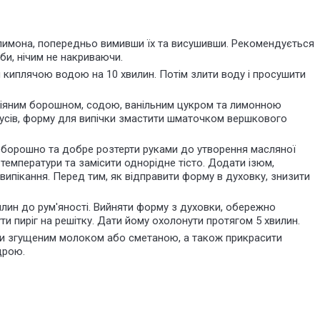
 лимона, попередньо вимивши їх та висушивши. Рекомендується
и, нічим не накриваючи.
и киплячою водою на 10 хвилин. Потім злити воду і просушити
осіяним борошном, содою, ванільним цукром та лимонною
дусів, форму для випічки змастити шматочком вершкового
 в борошно та добре розтерти руками до утворення масляної
 температури та замісити однорідне тісто. Додати ізюм,
 випікання. Перед тим, як відправити форму в духовку, знизити
илин до рум'яності. Вийняти форму з духовки, обережно
и пиріг на решітку. Дати йому охолонути протягом 5 хвилин.
ти згущеним молоком або сметаною, а також прикрасити
дрою.