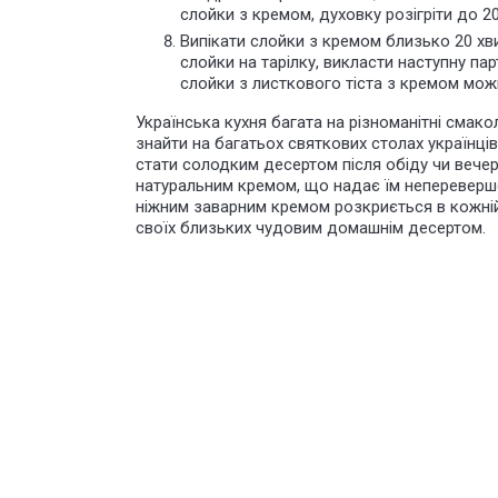
слойки з кремом, духовку розігріти до 
Випікати слойки з кремом близько 20 хв
слойки на тарілку, викласти наступну пар
слойки з листкового тіста з кремом мож
Українська кухня багата на різноманітні смако
знайти на багатьох святкових столах українці
стати солодким десертом після обіду чи вечері
натуральним кремом, що надає їм непереверше
ніжним заварним кремом розкриється в кожній 
своїх близьких чудовим домашнім десертом.