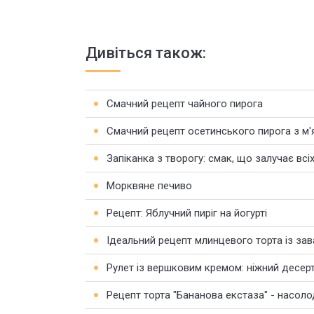
Дивіться також:
Смачний рецепт чайного пирога
Смачний рецепт осетинського пирога з м
Запіканка з творогу: смак, що залучає всі
Морквяне печиво
Рецепт: Яблучний пиріг на йогурті
Ідеальний рецепт млинцевого торта із за
Рулет із вершковим кремом: ніжний десерт
Рецепт торта "Бананова екстаза" - насо