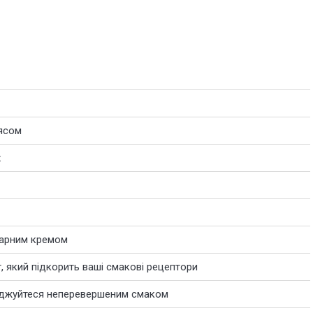
'ясом
х
варним кремом
, який підкорить ваші смакові рецептори
лоджуйтеся неперевершеним смаком