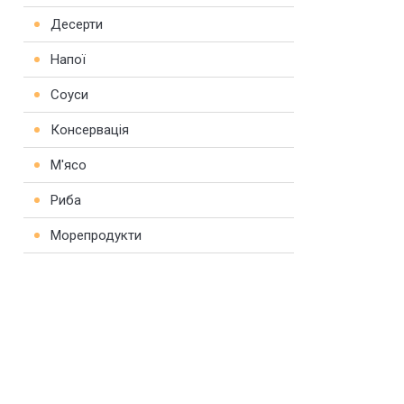
Десерти
Напої
Соуси
Консервація
М'ясо
Риба
Морепродукти