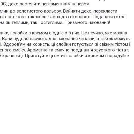
200С, деко застелити пергаментним папером.
илин до золотистого кольору. Вийняти деко, перекласти
тію тістечок і також спекти їх до готовності. Подавати готові
на як теплими, так і остиглими. Приємного чаювання!
лики, і слойки з кремом є однією з них. Це печиво, яке можна
в. Вони чудово пасують для чаювання чи кави, а також можуть
. Здоров'ям на користь, ці слойки готуються зі свіжим тістом і
ного смаку. Ароматне та смачне поєднання хрусткого тіста з
крапельці. Приготуйте ці смачні слойки з кремом і порадуйте