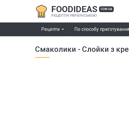
FOODIDEAS
COM.UA
РЕЦЕПТИ УКРАЇНСЬКОЮ
Рецепти
По способу приготуванн
Смаколики - Слойки з кр