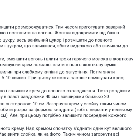
алишити розморожуватися. Тим часом приготувати заварний
ю і поставити на вогонь. Жовтки відокремити від білків.
 цукру, весь ванільний цукор і розмішати до повного
ем і цукром, що залишився, збити виделкою або вінчиком до
и, зменшити вогонь і влити трохи гарячого молока в жовткову
 помішуючи крем ложкою, влити в нього жовткову суміш.
илин при слабкому кипінні до загустіння. Потім зняти
 5-10 хвилин. При цьому якомога частіше помішувати крем,
ю і залишити крем до повного охолодження. Тісто розділити
ну в пласт завдовжки 40 см і завширшки близько 20.
тів зі стороною 10 см. Загорнути крем у слойку таким чином:
робити розріз за формою квадрата (тобто вирізати у великому
 см). Але, при цьому потрібно залишити посередині кожного
арного крему. Над кремом спочатку з'єднати один кут великого
Має вийти слойка, як на фото. Таким чином загорнути всі