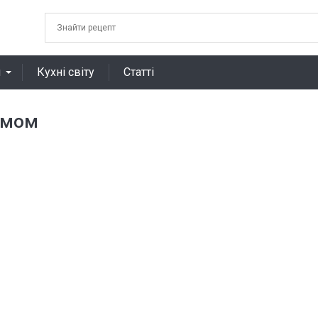
я
Кухні світу
Статті
емом