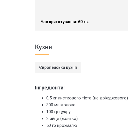
Час приготування: 60 хв.
Кухня
Європейська кухня
Інгредієнти:
0,5 кг листкового тіста (не дріжджового)
300 мл молока
100 гр цукру
2 яйця (жовтка)
50 гр крохмалю