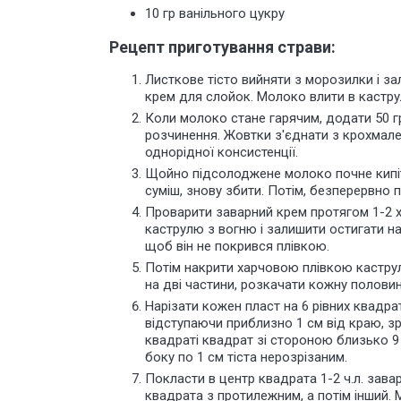
10 гр ванільного цукру
Рецепт приготування страви:
Листкове тісто вийняти з морозилки і з
крем для слойок. Молоко влити в каструл
Коли молоко стане гарячим, додати 50 гр
розчинення. Жовтки з'єднати з крохмал
однорідної консистенції.
Щойно підсолоджене молоко почне кипіт
суміш, знову збити. Потім, безперервно
Проварити заварний крем протягом 1-2 хв
каструлю з вогню і залишити остигати на
щоб він не покрився плівкою.
Потім накрити харчовою плівкою каструл
на дві частини, розкачати кожну полови
Нарізати кожен пласт на 6 рівних квадра
відступаючи приблизно 1 см від краю, з
квадраті квадрат зі стороною близько 9
боку по 1 см тіста нерозрізаним.
Покласти в центр квадрата 1-2 ч.л. зав
квадрата з протилежним, а потім інший. 