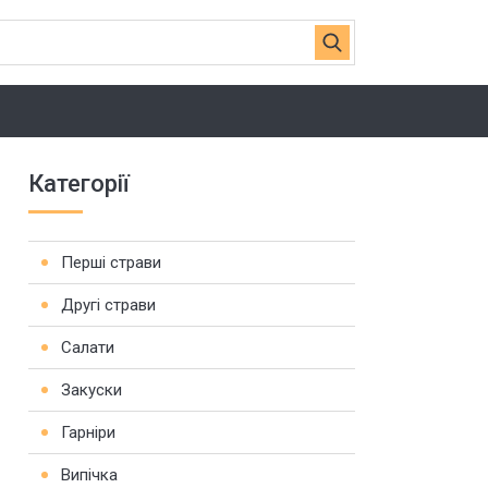
Категорії
Перші страви
Другі страви
Салати
Закуски
Гарніри
Випічка