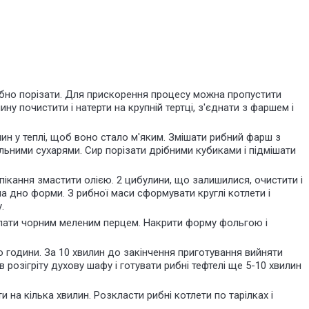
ібно порізати. Для прискорення процесу можна пропустити
ну почистити і натерти на крупній тертці, з'єднати з фаршем і
ин у теплі, щоб воно стало м'яким. Змішати рибний фарш з
альними сухарями. Сир порізати дрібними кубиками і підмішати
пікання змастити олією. 2 цибулини, що залишилися, очистити і
на дно форми. З рибної маси сформувати круглі котлети і
.
ипати чорним меленим перцем. Накрити форму фольгою і
о години. За 10 хвилин до закінчення приготування вийняти
 розігріту духову шафу і готувати рибні тефтелі ще 5-10 хвилин
 на кілька хвилин. Розкласти рибні котлети по тарілках і