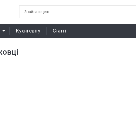
я
Кухні світу
Статті
ховці