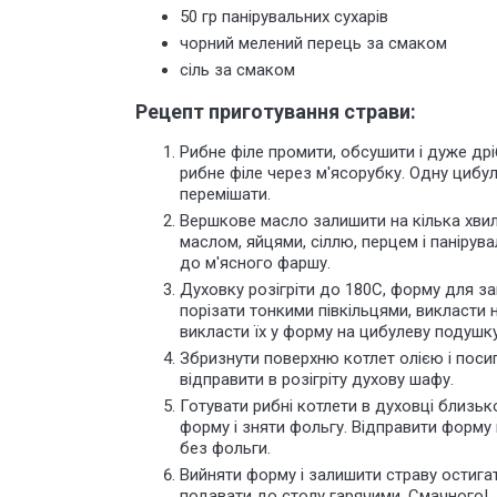
50 гр панірувальних сухарів
чорний мелений перець за смаком
сіль за смаком
Рецепт приготування страви:
Рибне філе промити, обсушити і дуже др
рибне філе через м'ясорубку. Одну цибули
перемішати.
Вершкове масло залишити на кілька хвил
маслом, яйцями, сіллю, перцем і панірув
до м'ясного фаршу.
Духовку розігріти до 180С, форму для за
порізати тонкими півкільцями, викласти 
викласти їх у форму на цибулеву подушку
Збризнути поверхню котлет олією і пос
відправити в розігріту духову шафу.
Готувати рибні котлети в духовці близьк
форму і зняти фольгу. Відправити форму в
без фольги.
Вийняти форму і залишити страву остигати
подавати до столу гарячими. Смачного!