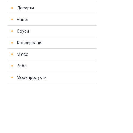
Десерти
Напої
Соуси
Консервація
М'ясо
Риба
Морепродукти