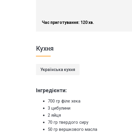
Час приготування: 120 хв.
Кухня
Українська кухня
Інгредієнти:
700 гр філе хека
3 цибулини
2 яйця
70 гр твердого сиру
50 гр вершкового масла