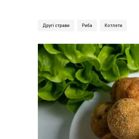
Другі страви
Риба
Котлети