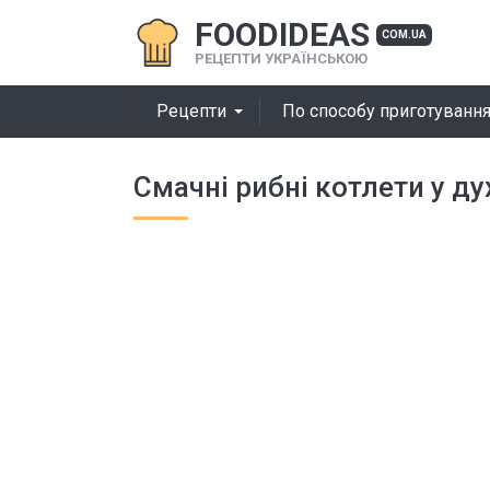
FOODIDEAS
COM.UA
РЕЦЕПТИ УКРАЇНСЬКОЮ
Рецепти
По способу приготуванн
Смачні рибні котлети у ду