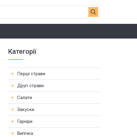
Категорії
Перші страви
Другі страви
Салати
Закуски
Гарніри
Випічка