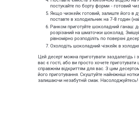
Поставте ємкість з киплячою водою на 
постукайте по борту форми - готовий чи
Якщо чизкейк готовий, залиште його в ду
поставте в холодильник на 7-8 годин (на
Ранком приготуйте шоколадний ганаш: до
розрізаний на шматочки шоколад. Змішуй
рівномірно розподіліть по поверхні десер
Охолодіть шоколадний чізкейк в холодиль
Цей десерт можна приготувати заздалегідь і зб
вас є гості, або ви просто хочете приготуват
справжнім відкриттям для вас. З цим десертом 
його приготування. Скуштуйте найніжніші нотки 
залишаючи незабутній смак. Насолоджуйтесь!