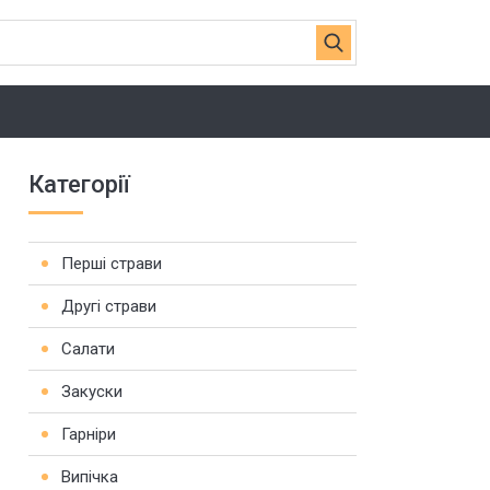
Категорії
Перші страви
Другі страви
Салати
Закуски
Гарніри
Випічка