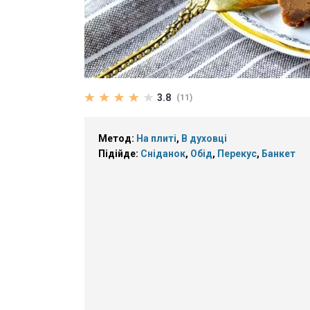
3.8
(11)
Метод:
На плиті
,
В духовці
Підійде:
Сніданок
,
Обід
,
Перекус
,
Банкет