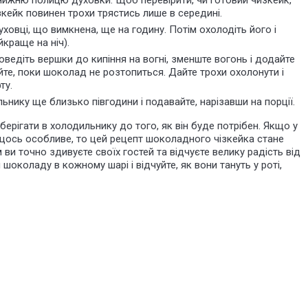
нижню полицю духовки. Щоб перевірити, чи готовий чизкейк,
зкейк повинен трохи трястись лише в середині.
ховці, що вимкнена, ще на годину. Потім охолодіть його і
йкраще на ніч).
ведіть вершки до кипіння на вогні, зменште вогонь і додайте
те, поки шоколад не розтопиться. Дайте трохи охолонути і
ту.
нику ще близько півгодини і подавайте, нарізавши на порції.
ерігати в холодильнику до того, як він буде потрібен. Якщо у
и щось особливе, то цей рецепт шоколадного чізкейка стане
ви точно здивуєте своїх гостей та відчуєте велику радість від
шоколаду в кожному шарі і відчуйте, як вони тануть у роті,