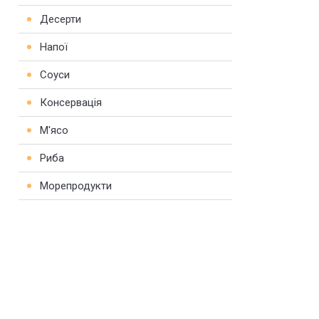
Десерти
Напої
Соуси
Консервація
М'ясо
Риба
Морепродукти