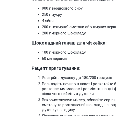
900 г вершкового сиру
250 г цукру
4 яйця
200 г нежирної сметани або жирних верш
200 г чорного шоколаду
Шоколадний ганаш для чізкейка:
100 г чорного шоколаду
60 мл вершків
Рецепт приготування:
Розігрійте духовку до 180/200 градусів.
Розкладіть печиво в пакет і розкатайте 
розтопленим маслом і розмістіть на дні ф
після чого вийміть з духовки.
Використовуючи міксер, збивайте сир з 
сметану та розтоплений шоколад, і знову 
духовку на годину.