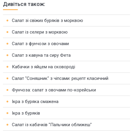
Дивіться також:
Салат зі свіжих буряків з морквою
Салат із селери з морквою
Салат з фунчози з овочами
Салат з кавуна та сиру Фета
Кабачки з яйцем на сковороді
Салат "Соняшник" з чіпсами: рецепт класичний
Фунчоза: салат з овочами по-корейськи
Ікра з буряка смажена
Ікра з буряків
Салат із кабачків "Пальчики оближеш"