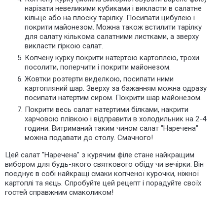
нарізати невеликими кубиками і викласти в салатне
кільце або на плоску тарілку. Посипати цибулею і
покрити майонезом. Можна також встилити тарілку
для салату кількома салатними листками, а зверху
викласти гіркою салат.
Копчену курку покрити натертою картоплею, трохи
посолити, поперчити і покрити майонезом.
Жовтки розтерти виделкою, посипати ними
картопляний шар. Зверху за бажанням можна одразу
посипати натертим сиром. Покрити шар майонезом.
Покрити весь салат натертими білками, накрити
харчовою плівкою і відправити в холодильник на 2-4
години. Витриманий таким чином салат "Наречена"
можна подавати до столу. Смачного!
Цей салат "Наречена" з курячим філе стане найкращим
вибором для будь-якого святкового обіду чи вечірки. Він
поєднує в собі найкращі смаки копченої курочки,
ніжної
картоплі
та яєць. Спробуйте цей рецепт і порадуйте своїх
гостей справжним смаколиком!