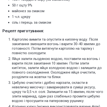
50 г оцту 9%
майонез за смаком
1 ч.л. цукру
сіль і перець за смаком
Рецепт приготування:
Картоплю вимити та опустити в киплячу воду. Після
закипання зменшити вогонь і варити 30-40 хвилин до
готовності. Потім витягнути картоплю на тарілку і
повністю охолодити.
Яйця залити льодяною водою, поставити на вогонь і
варити після закипання 10 хвилин. Потім злити
кип'яток, залити яйця холодною водою і залишити до
повного охолодження. Охолоджені яйця очистити,
розділити на жовтки та білки.
Цибулю очистити і дрібно нарізати, скласти в
невеличку мисочку і замаринувати в суміші уксусу,
цукру та 0,5 ч.л. солі. Залишити на 15 хвилин, після чого
злити маринад, один раз слабенько промити цибулю
водою і просушити на паперовому рушнику.
Копчену курку (можна використовувати варене філе)