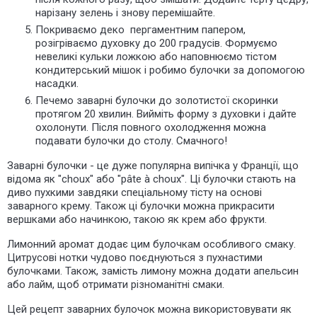
нарізану зелень і знову перемішайте.
Покриваємо деко пергаментним папером,
розігріваємо духовку до 200 градусів. Формуємо
невеликі кульки ложкою або наповнюємо тістом
кондитерський мішок і робимо булочки за допомогою
насадки.
Печемо заварні булочки до золотистої скоринки
протягом 20 хвилин. Вийміть форму з духовки і дайте
охолонути. Після повного охолодження можна
подавати булочки до столу. Смачного!
Заварні булочки - це дуже популярна випічка у Франції, що
відома як "choux" або "pâte à choux". Ці булочки стають на
диво пухкими завдяки спеціальному тісту на основі
заварного крему. Також ці булочки можна прикрасити
вершками або начинкою, такою як крем або фрукти.
Лимонний аромат додає цим булочкам особливого смаку.
Цитрусові нотки чудово поєднуються з пухнастими
булочками. Також, замість лимону можна додати апельсин
або лайм, щоб отримати різноманітні смаки.
Цей рецепт заварних булочок можна використовувати як