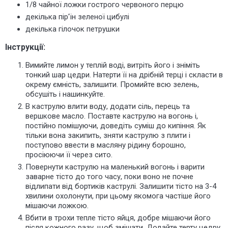
1/8 чайної ложки гострого червоного перцю
декілька пір'їн зеленої цибулі
декілька гілочок петрушки
Інструкції:
Вимийте лимон у теплій воді, витріть його і зніміть
тонкий шар цедри. Натерти її на дрібній терці і скласти в
окрему ємність, залишити. Промийте всю зелень,
обсушіть і нашинкуйте.
В каструлю влити воду, додати сіль, перець та
вершкове масло. Поставте каструлю на вогонь і,
постійно помішуючи, доведіть суміш до кипіння. Як
тільки вона закипить, зняти каструлю з плити і
поступово ввести в масляну рідину борошно,
просіюючи її через сито.
Повернути каструлю на маленький вогонь і варити
заварне тісто до того часу, поки воно не почне
відлипати від бортиків каструлі. Залишити тісто на 3-4
хвилини охолонути, при цьому якомога частіше його
мішаючи ложкою.
Вбити в трохи тепле тісто яйця, добре мішаючи його
після кожного разу, щоб змішати. Додайте терту цедру,