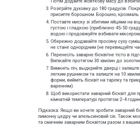
Потім додайте жовткову масу до взбитих
Розігрійте духовку до 180 градусів. По
присипте борошном. Борошно, крохмаль і 
Поставте миску зі збитими яйцями на во
густою і гладкою (приблизно 45-50 градус
водою і продовжуйте взбивати міксером,
Обережно додавайте просіяну суху суміш 
не стане однорідним (не перевищуйте ча
Перенесіть заварне бісквітне тісто в під
Випікайте протягом 30 хвилин до золотис
Вимкніть піч, выдкрийте дверці і залишт
легким рушником та залиште на 10 хвили
форми, вийміть бісквіт на тарілку та пр
варенням).
Щоб використати заварний бісквіт для при
кімнатній температурі протягом 2-4 годин
Підказка: Якщо ви хочете зробити заварний б
лимонну цедру чи апельсиновий сік. Також мож
та смачним заварним бісквітом разом з вашим