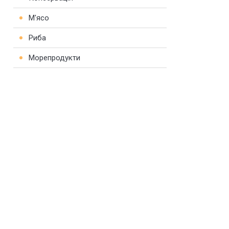
М'ясо
Риба
Морепродукти