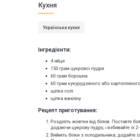
Кухня
Українська кухня
Інгредієнти:
4 яйця
150 грам цукрової пудри
60 грам борошна
60 грам кукурудзяного або картопляног
щіпка солі
щіпка ваніліну
Рецепт приготування:
Розділіть жовтки від білків. Поставте б
додаючи цукрову пудру, і взбивайте їх 2-
Вийміть білки з холодильника, додайте сіл