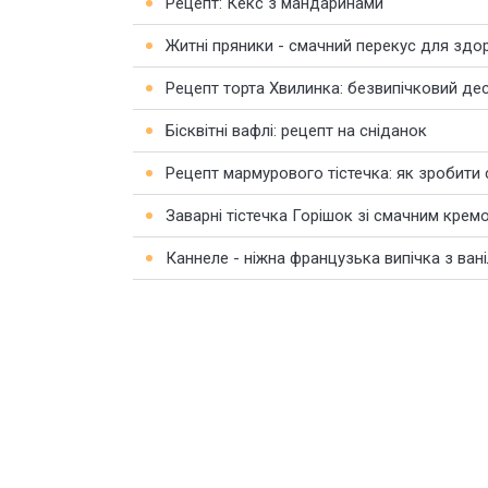
Рецепт: Кекс з мандаринами
Житні пряники - смачний перекус для здо
Рецепт торта Хвилинка: безвипічковий де
Бісквітні вафлі: рецепт на сніданок
Рецепт мармурового тістечка: як зробити
Заварні тістечка Горішок зі смачним крем
Каннеле - ніжна французька випічка з ва