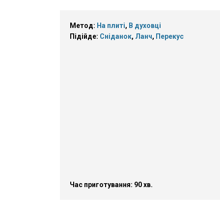
Метод:
На плиті
,
В духовці
Підійде:
Сніданок
,
Ланч
,
Перекус
Час приготування: 90 хв.