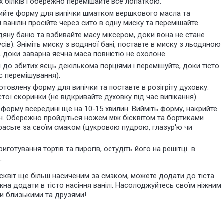
 білків і обережно перемішайте все лопаткою.
крийте форму для випічки шматком вершкового масла та
ванілін просійте через сито в одну миску та перемішайте.
дяну баню та взбивайте масу міксером, доки вона не стане
ів). Зніміть миску з водяної бані, поставте в миску з льодяною
 доки заварна яєчна маса повністю не охолоне.
до збитих яєць декількома порціями і перемішуйте, доки тісто
с перемішування).
готовлену форму для випічки та поставте в розігріту духовку.
тої скоринки (не відкривайте духовку під час випікання).
е форму всередині ще на 10-15 хвилин. Вийміть форму, накрийте
н. Обережно пройдіться ножем між бісквітом та бортиками
икрасьте за своїм смаком (цукровою пудрою, глазур'ю чи
готування тортів та пирогів, остудіть його на решітці в
.
ісквіт ще більш насиченим за смаком, можете додати до тіста
на додати в тісто насіння ванілі. Насолоджуйтесь своїм ніжним
и близькими та друзями!