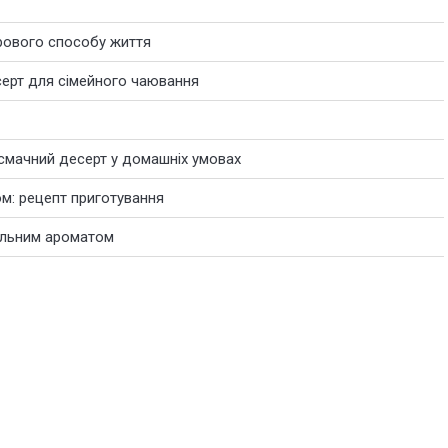
рового способу життя
серт для сімейного чаювання
 смачний десерт у домашніх умовах
ом: рецепт приготування
нільним ароматом