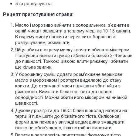
5 гр розпушувача
Рецепт приготування страви:
Масло і морозиво вийняти з холодильника, з'єднати в
одній мисці і залишити в теплому місці на 10-15 хвилин.
В окрему миску просіяти через сито борошно з
розпушувачем, розмішати.
Яйця вбити в окрему миску і почати збивати міксером.
Поступово всипати цукор і збивати близько 3-4 хвилин
до пишності. Тонкою цівкою влити ряжанку і збивати
ще кілька хвилин.
У борошняну суміш додати розм'якшене вершкове
масло з морозивом і розтерти виделкою до стану
крихти. До отриманої маси підмішати збиті яйця з
ряжанкою. Вимішати бісквітне тісто до повної
однорідності. Можна збити його міксером на низькій
швидкості.
Духовку розігріти до 180С, білий шоколад натерти на
тертці й підмішати до бісквітного тіста. Силіконові
форми для печива у вигляді ведмедиків змащувати
олією не обов'язково, інші потрібно змастити.
Вилити в заздалегідь приготовані формочки тісто,