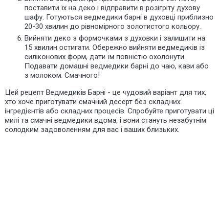
поставити їх на деко і відправити в розігріту духову
шафу. Готуються ведмедики барні в духовці приблизно
20-30 хвилин до рівномірного золотистого кольору.
Вийняти деко з формочками з духовки і залишити на
15 хвилин остигати. Обережно вийняти ведмедиків із
силіконових форм, дати їм повністю охолонути.
Подавати домашні ведмедики барні до чаю, кави або
з молоком. Смачного!
Цей рецепт Ведмедиків Барні - це чудовий варіант для тих,
хто хоче приготувати смачний десерт без складних
інгредієнтів або складних процесів. Спробуйте приготувати ці
милі та смачні ведмедики вдома, і вони стануть незабутнім
солодким задоволенням для вас і ваших близьких.