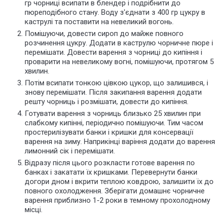
гр чорниці всипати в блендер і подрібнити до
пюреподібного стану. Воду з'єднати з 400 гр цукру в
каструлі та поставити на невеликий вогонь.
Помішуючи, довести сироп до майже повного
розчинення цукру. Додати в каструлю чорничне пюре і
перемішати. Довести варення з чорниці до кипіння і
проварити на невеликому вогні, помішуючи, протягом 5
хвилин.
Потім всипати тонкою цівкою цукор, що залишився, і
знову перемішати. Після закипання варення додати
решту чорниць і розмішати, довести до кипіння.
Готувати варення з чорниць близько 25 хвилин при
слабкому кипінні, періодично помішуючи. Тим часом
простерилізувати банки і кришки для консервації
варення на зиму. Наприкінці варіння додати до варення
лимонний сік і перемішати.
Відразу після цього розкласти готове варення по
банках і закатати їх кришками. Перевернути банки
догори дном і вкрити теплою ковдрою, залишити їх до
повного охолодження. Зберігати домашнє чорничне
варення приблизно 1-2 роки в темному прохолодному
місці.