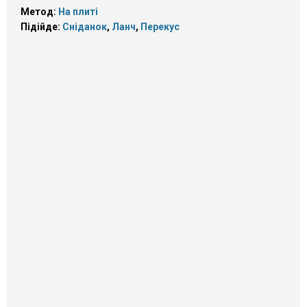
Метод:
На плиті
Підійде:
Сніданок
,
Ланч
,
Перекус