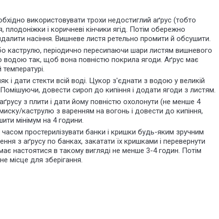
обхідно використовувати трохи недостиглий аґрус (тобто
я, плодоніжки і коричневі кінчики ягід. Потім обережно
видалити насіння. Вишневе листя ретельно промити й обсушити.
або каструлю, періодично пересипаючи шари листям вишневого
ю водою так, щоб вона повністю покрила ягоди. Аґрус має
 температурі.
к і дати стекти всій воді. Цукор з'єднати з водою у великій
. Помішуючи, довести сироп до кипіння і додати ягоди з листям.
аґрусу з плити і дати йому повністю охолонути (не менше 4
миску/каструлю з варенням на вогонь і довести до кипіння,
ити мінімум на 4 години.
 часом простерилізувати банки і кришки будь-яким зручним
ння з аґрусу по банках, закатати їх кришками і перевернути
має настоятися в такому вигляді не менше 3-4 годин. Потім
е місце для зберігання.