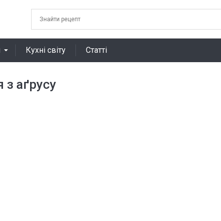
я
Кухні світу
Статті
 з аґрусу