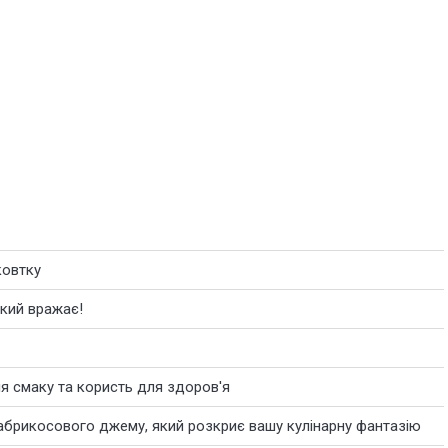
ковтку
який вражає!
я смаку та користь для здоров'я
 абрикосового джему, який розкриє вашу кулінарну фантазію