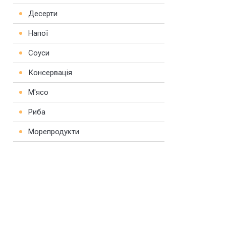
Десерти
Напої
Соуси
Консервація
М'ясо
Риба
Морепродукти