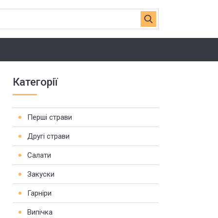
Категорії
Перші страви
Другі страви
Салати
Закуски
Гарніри
Випічка