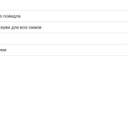
го повидла
ерви для всіх смаків
ини