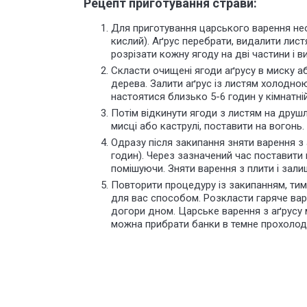
Рецепт приготування страви:
Для приготування царського варення не
кислий). Аґрус перебрати, видалити лист
розрізати кожну ягоду на дві частини і 
Скласти очищені ягоди аґрусу в миску 
дерева. Залити аґрус із листям холодно
настоятися близько 5-6 годин у кімнатній
Потім відкинути ягоди з листям на друшля
мисці або каструлі, поставити на вогонь
Одразу після закипання зняти варення з 
годин). Через зазначений час поставити 
помішуючи. Зняти варення з плити і залиш
Повторити процедуру із закипанням, тим
для вас способом. Розкласти гаряче варе
догори дном. Царське варення з аґрусу 
можна прибрати банки в темне прохолодн