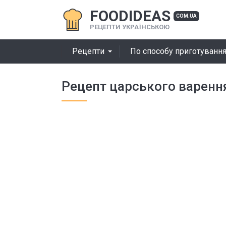
FOODIDEAS
COM.UA
РЕЦЕПТИ УКРАЇНСЬКОЮ
Рецепти
По способу приготуванн
Рецепт царського варення