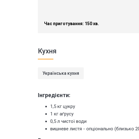
Час приготування: 150 хв.
Кухня
Українська кухня
Інгредієнти:
1,5 кг цукру
1 кг аґрусу
0,5 л чистої води
вишневе листя - опціонально (близько 20