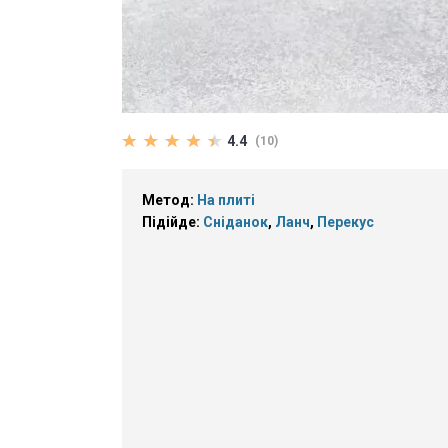
4.4
(10)
Метод:
На плиті
Підійде:
Сніданок
,
Ланч
,
Перекус