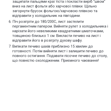
защипати пальцями краї тіста і покласти виріб "швом"
вниз на лист фольги або харчової плівки. Щільно
загорнути брусок фольгою/харчовою плівкою та
відправити у холодильник на півгодини.
Піч розігріти до 180/200С, лист застелити
пергаментним папером. Вийняти рулет з холодильника і
нарізати його невеликими квадратними шматочками,
товщиною близько 1 см. Викласти печиво на лист і
відправити його в розігріту духову шафу.
Випікати печиво шахів приблизно 15 хвилин до
готовності. Потім вийняти лист і залишити печиво до
повного остигання. Подавати пісочне печиво до столу,
що повністю охолодженим. Приємного чаювання!