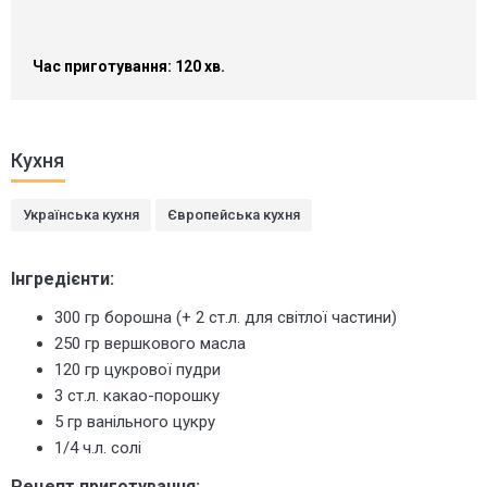
Час приготування: 120 хв.
Кухня
Українська кухня
Європейська кухня
Інгредієнти:
300 гр борошна (+ 2 ст.л. для світлої частини)
250 гр вершкового масла
120 гр цукрової пудри
3 ст.л. какао-порошку
5 гр ванільного цукру
1/4 ч.л. солі
Рецепт приготування: