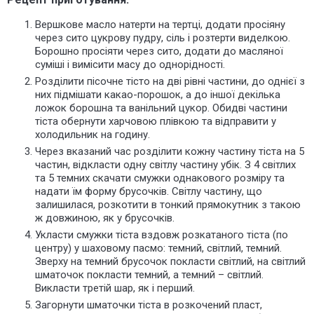
Вершкове масло натерти на тертці, додати просіяну
через сито цукрову пудру, сіль і розтерти виделкою.
Борошно просіяти через сито, додати до масляної
суміші і вимісити масу до однорідності.
Розділити пісочне тісто на дві рівні частини, до однієї з
них підмішати какао-порошок, а до іншої декілька
ложок борошна та ванільний цукор. Обидві частини
тіста обернути харчовою плівкою та відправити у
холодильник на годину.
Через вказаний час розділити кожну частину тіста на 5
частин, відкласти одну світлу частину убік. З 4 світлих
та 5 темних скачати смужки однакового розміру та
надати їм форму брусочків. Світлу частину, що
залишилася, розкотити в тонкий прямокутник з такою
ж довжиною, як у брусочків.
Укласти смужки тіста вздовж розкатаного тіста (по
центру) у шаховому пасмо: темний, світлий, темний.
Зверху на темний брусочок покласти світлий, на світлий
шматочок покласти темний, а темний – світлий.
Викласти третій шар, як і перший.
Загорнути шматочки тіста в розкочений пласт,